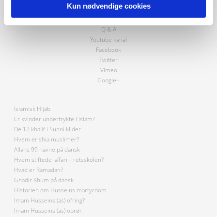
Kun nødvendige cookies
Profeter
Videoer
Q & A
Youtube kanal
Facebook
Twitter
Vimeo
Google+
Islamisk Hijab
Er kvinder undertrykte i islam?
De 12 khalif i Sunni klider
Hvem er shia muslimer?
Allahs 99 navne på dansk
Hvem stiftede ja’fari – retsskolen?
Hvad er Ramadan?
Ghadir Khum på dansk
Historien om Husseins martyrdom
Imam Husseins (as) ofring?
Imam Husseins (as) oprør