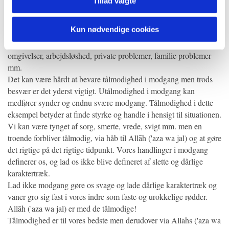
Tillad valgte
3. Tålmodighed i modgang.
Igennem vores liv vil vi møde meget modgang, det kan være
Kun nødvendige cookies
sygdom, fattigdom, tab af venner eller familie medlemmer,
dødsfald, hjertesorg, dårlig behandling af andre, usikkerhed i ens
omgivelser, arbejdsløshed, private problemer, familie problemer
mm.
Det kan være hårdt at bevare tålmodighed i modgang men trods
besvær er det yderst vigtigt. Utålmodighed i modgang kan
medfører synder og endnu svære modgang. Tålmodighed i dette
eksempel betyder at finde styrke og handle i hensigt til situationen.
Vi kan være tynget af sorg, smerte, vrede, svigt mm. men en
troende forbliver tålmodig, via håb til Allāh ('aza wa jal) og at gøre
det rigtige på det rigtige tidpunkt. Vores handlinger i modgang
definerer os, og lad os ikke blive defineret af slette og dårlige
karaktertræk.
Lad ikke modgang gøre os svage og lade dårlige karaktertræk og
vaner gro sig fast i vores indre som faste og urokkelige rødder.
Allāh ('aza wa jal) er med de tålmodige!
Tålmodighed er til vores bedste men derudover via Allāhs ('aza wa