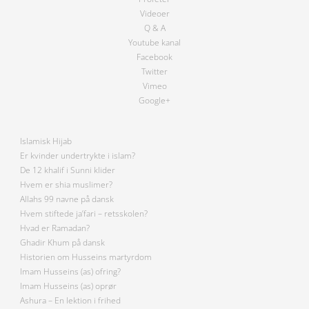
Videoer
Q & A
Youtube kanal
Facebook
Twitter
Vimeo
Google+
Islamisk Hijab
Er kvinder undertrykte i islam?
De 12 khalif i Sunni klider
Hvem er shia muslimer?
Allahs 99 navne på dansk
Hvem stiftede ja’fari – retsskolen?
Hvad er Ramadan?
Ghadir Khum på dansk
Historien om Husseins martyrdom
Imam Husseins (as) ofring?
Imam Husseins (as) oprør
Ashura – En lektion i frihed