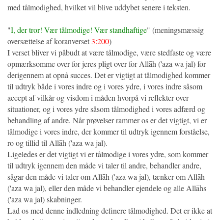
med tålmodighed, hvilket vil blive uddybet senere i teksten.
"
I, der tror! Vær tålmodige! Vær standhaftige
" (meningsmæssig
oversættelse af koranverset
3:200
)
I verset bliver vi påbudt at være tålmodige, være stedfaste og være
opmærksomme over for jeres pligt over for Allāh ('aza wa jal) for
derigennem at opnå succes. Det er vigtigt at tålmodighed kommer
til udtryk både i vores indre og i vores ydre, i vores indre såsom
accept af vilkår og visdom i måden hvorpå vi reflekter over
situationer, og i vores ydre såsom tålmodighed i vores adfærd og
behandling af andre. Når prøvelser rammer os er det vigtigt, vi er
tålmodige i vores indre, der kommer til udtryk igennem forståelse,
ro og tillid til Allāh ('aza wa jal).
Ligeledes er det vigtigt vi er tålmodige i vores ydre, som kommer
til udtryk igennem den måde vi taler til andre, behandler andre,
sågar den måde vi taler om Allāh ('aza wa jal), tænker om Allāh
('aza wa jal), eller den måde vi behandler ejendele og alle Allāhs
('aza wa jal) skabninger.
Lad os med denne indledning definere tålmodighed. Det er ikke at