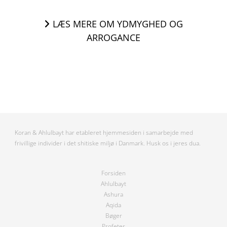
LÆS MERE OM YDMYGHED OG
ARROGANCE
Koran & Ahlulbayt har etableret hjemmesiden i samarbejde med
frivillige individer i det shitiske miljø i Danmark. Husk os i jeres dua.
Forsiden
Ahlulbayt
Ashura
Aqida
Bøger
Profeter