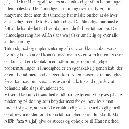
jal) nåde har Han også lovet os at de tålmodige vil få belønninger
uden målestok. De tålmodige har forrang over martyrer, for
matyrerne døde men de tålmodige har måske ønsket at dø hver
eneste dag, men de forblev tålmodige. De tålmodige har måske
følt at de har dødet lidt hver dag men de forblev tålmodige. De
tålmodiges rang hos Allāh ('aza wa jal) er umålelig og over alle
andres forrang.
Tålmodighed og implementering af dette er ikke let, da i vores
hverdag konstant er i kontakt med mennesker, som har en ret over
os, konstant er i kontakt med udfordringer og uforligelige
problemstillinger. Tålmodighed er en egenskab lig tjenerskab, der
er en tilstand mere end en egenskab. At en person er tålmodighed
fortæller mere om personens overordnede tilstand og måde at
behandle alle slags situationer på.
Vi ved ikke om vi i sandhed er tålmodige førend vi prøves på alle
måder, og på de ting som betyder mest for os. Selv hvis man
finder i sig selv, at man ikke er tålmodig, så sæt små daglige mål
og afprøv metoder for at opnå tålmodighed skridt for skridt. Må
Allāh ('aza wa jal) give os succes og ophøje os til Hans nærhed.