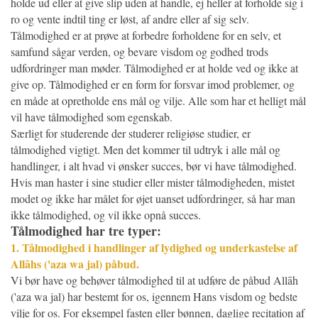
holde ud eller at give slip uden at handle, ej heller at forholde sig i
ro og vente indtil ting er løst, af andre eller af sig selv.
Tålmodighed er at prøve at forbedre forholdene for en selv, et
samfund sågar verden, og bevare visdom og godhed trods
udfordringer man møder. Tålmodighed er at holde ved og ikke at
give op. Tålmodighed er en form for forsvar imod problemer, og
en måde at opretholde ens mål og vilje. Alle som har et helligt mål
vil have tålmodighed som egenskab.
Særligt for studerende der studerer religiøse studier, er
tålmodighed vigtigt. Men det kommer til udtryk i alle mål og
handlinger, i alt hvad vi ønsker succes, bør vi have tålmodighed.
Hvis man haster i sine studier eller mister tålmodigheden, mistet
modet og ikke har målet for øjet uanset udfordringer, så har man
ikke tålmodighed, og vil ikke opnå succes.
Tålmodighed har tre typer:
1. Tålmodighed i handlinger af lydighed og underkastelse af
Allāhs ('aza wa jal) påbud.
Vi bør have og behøver tålmodighed til at udføre de påbud Allāh
('aza wa jal) har bestemt for os, igennem Hans visdom og bedste
vilje for os. For eksempel fasten eller bønnen, daglige recitation af