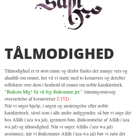
TÅLMODIGHED
Tålmodighed er et stort emne og derfor findes der mange vers og
ahadith om emnet, her vil vi starte med to koranvers og derefter
reflektere over dem i henhold til emnet om noble karaktertræk.
"
Ihukom Mig! Så vil Jeg ihukomme jer.
" (meningsmæssig
oversættelse af koranverset
2:152
)
Når vi søger hjælp, i søgen og anstrengelse efter noble
karaktertræk, såvel som i alle andre anliggender, så bør vi søge det
hos Allāh ('aza wa jal), igennem bøn, ihukommelse af Allāh ('aza
wa jal) og tålmodighed. Når vi søger Allāhs ('aza wa jal)
assistance, når vi ihukommer Allāh ('aza wa jal) bør vi gøre det