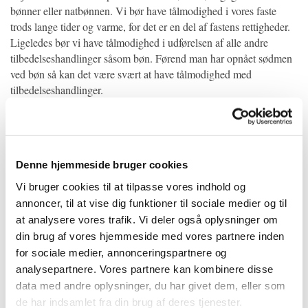
bønner eller natbønnen. Vi bør have tålmodighed i vores faste
trods lange tider og varme, for det er en del af fastens rettigheder.
Ligeledes bør vi have tålmodighed i udførelsen af alle andre
tilbedelseshandlinger såsom bøn. Førend man har opnået sødmen
ved bøn så kan det være svært at have tålmodighed med
tilbedelseshandlinger.
Det kan være svært igennem sygdom, træthed, stress mm. Allāh
('aza wa jal) ønsker ikke at bebyrde os og har ikke gjort religionen
svær for os, men manglende tålmodighed i tilbedelseshandlinger
er noget andet. Man bør undersøge sit indre og være
Denne hjemmeside bruger cookies
sandfærdighed over for sig selv, for at skelne imellem besvær og
utålmodighed i tilbedelseshandlinger.
Vi bruger cookies til at tilpasse vores indhold og
Her er det værd at nævne, at tilbedelseshandlinger også er
annoncer, til at vise dig funktioner til sociale medier og til
relationen til vores ægtefælle, børn, forælde, familie medlemmer,
at analysere vores trafik. Vi deler også oplysninger om
naboer mm.
din brug af vores hjemmeside med vores partnere inden
2. Tålmodighed vedrørende synder.
for sociale medier, annonceringspartnere og
Her kræves der, at vi er tålmodige og derved modstrider synder.
analysepartnere. Vores partnere kan kombinere disse
Det er alle former for synder såsom bagtale, løgn, hovmodighed,
data med andre oplysninger, du har givet dem, eller som
ophøje sig selv, bande, tale grimt til andre, lade andre vanære en
de har indsamlet fra din brug af deres tjenester.