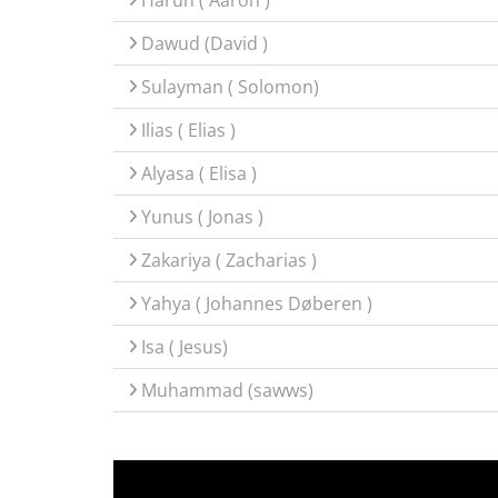
Harun ( Aaron )
Dawud (David )
Sulayman ( Solomon)
Ilias ( Elias )
Alyasa ( Elisa )
Yunus ( Jonas )
Zakariya ( Zacharias )
Yahya ( Johannes Døberen )
Isa ( Jesus)
Muhammad (sawws)