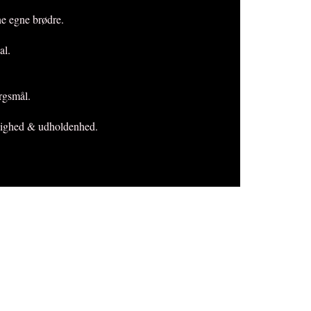
ne egne brødre.
al.
ørgsmål.
modighed & udholdenhed.