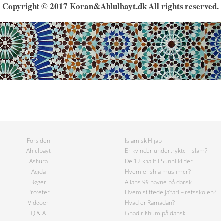
Copyright © 2017 Koran&Ahlulbayt.dk All rights reserved.
Forsiden
Islamisk Hijab
Ahlulbayt
Er kvinder undertrykte i islam?
Ashura
De 12 khalif i Sunni klider
Aqida
Hvem er shia muslimer?
Bøger
Allahs 99 navne på dansk
Profeter
Hvem stiftede ja’fari – retsskolen?
Videoer
Hvad er Ramadan?
Q & A
Ghadir Khum på dansk