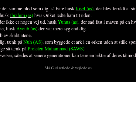
er det samme blod som dig, så bare husk
Josef (as)
,
der blev forrådt af si
å husk
Ibrahim (as)
hvis Onkel ledte ham til ilden.
der ikke er nogen vej ud, husk
Yunus (as)
, der sad fast i maven på en hv
rte, husk
Ayoub (as)
der var mere syg end dig.
blev skabt alene.
dig, tænk på
Nuh (AS)
, som byggede et ark i en ørken uden at stille sp
inge så tænk på
Profeten Muhammad (SAWS)
.
prøvelser, således at senere generationer kan lære en lektie af deres tål
Må Gud retlede & vejlede os