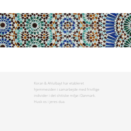
Koran & Ahlulbayt har etableret
hjemmesiden i samarbejde med frivillige
individer i det shitiske miljø i Danmark.
Husk os i jeres dua.