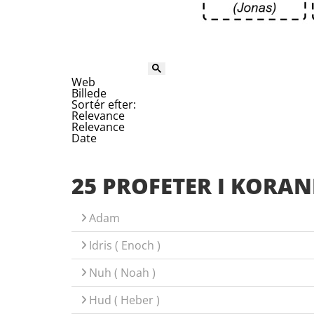
Web
Billede
Sortér efter:
Relevance
Relevance
Date
25 PROFETER I KORAN
Adam
Idris ( Enoch )
Nuh ( Noah )
Hud ( Heber )