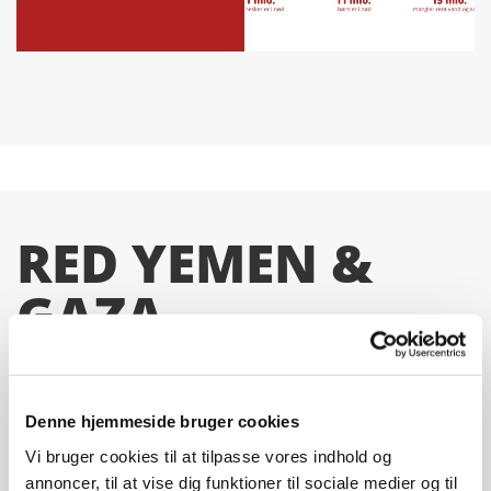
RED YEMEN &
GAZA
OM OS
Denne hjemmeside bruger cookies
Red Yemen er en dansk frivillig nødhjælpsorganisation, der er
Vi bruger cookies til at tilpasse vores indhold og
godkendt af Indsamlingsnævnet og siden 2019 har arbejdet med at
annoncer, til at vise dig funktioner til sociale medier og til