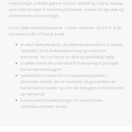
omkostninger omfatter gebyrer til bank, MobilePay, PayPal, Reepay
samt omkostninger til indsamlingstilladelse, revision af regnskab og
promoverede annonceringer.
Vores lokale samarbejdspartner i Yemen anvender op til 8 % af de
donerede midler til blandt andet:
en akut nødhjælpspulje, der løbende anvendes til at uddele
nødhjælp i form af eksempelvis mad og medicin til
kriseramte, der har behov for akut og øjeblikkelig hjælp
at dække eventuelt underskud til finansiering af planlagte
humanitære kampagner
symbolske honorarer til vores samarbejdspartners
personale i Yemen, der er involveret i at gennemføre de
humanitære projekter og som selv betragtes som kriseramte
og trængende
kommunikationsomkostninger for at koordinere
nødhjælpsarbejdet i landet.