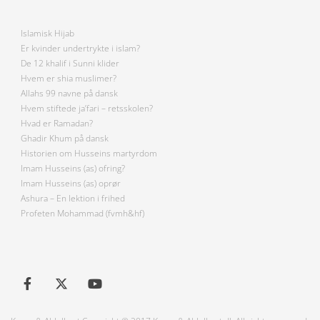
Islamisk Hijab
Er kvinder undertrykte i islam?
De 12 khalif i Sunni klider
Hvem er shia muslimer?
Allahs 99 navne på dansk
Hvem stiftede ja’fari – retsskolen?
Hvad er Ramadan?
Ghadir Khum på dansk
Historien om Husseins martyrdom
Imam Husseins (as) ofring?
Imam Husseins (as) oprør
Ashura – En lektion i frihed
Profeten Mohammad (fvmh&hf)