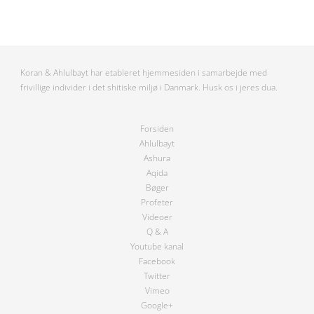
Koran & Ahlulbayt har etableret hjemmesiden i samarbejde med
frivillige individer i det shitiske miljø i Danmark. Husk os i jeres dua.
Forsiden
Ahlulbayt
Ashura
Aqida
Bøger
Profeter
Videoer
Q & A
Youtube kanal
Facebook
Twitter
Vimeo
Google+