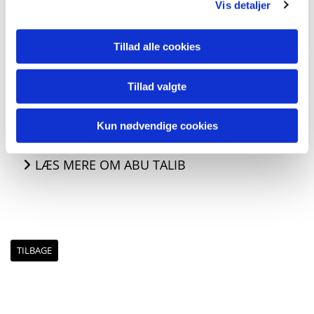
Vis detaljer
Disse spørgsmål kan vi ikke besvare fyldestgørende på denne side
af evigheden. Men hvad vi med sikkerhed ved, er, at alt Gud gør,
er helligt og perfekt, og i sidste ende vil det herliggøre Ham.
Tillad alle cookies
Gud tillod at det onde var en mulighed, for at give os et faktisk
valg, om vi ønsker at tilbede Ham. Gud skabte ikke det onde, men
Tillad valgte
han tillod det. Hvis han ikke havde tilladt det onde, ville vi tilbede
ham af bar tvang, og ikke vores eget, frie valg.
Kun nødvendige cookies
LÆS MERE OM ABU TALIB
TILBAGE