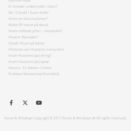
Islamisk Hijab
Er kvinder undertrykte i islam?
De 12 khalif i Sunni klider
Hvem er shia muslimer?
Allahs 99 navne på dansk
Hvem stiftede ja’fari – retsskolen?
Hvad er Ramadan?
Ghadir Khum på dansk
Historien om Husseins martyrdom
Imam Husseins (as) ofring?
Imam Husseins (as) oprør
Ashura – En lektion i frihed
Profeten Mohammad (fvmh&hf)
Koran & Ahlulbayt Copyright © 2017 Koran & Ahlulbayt.dk All rights reserved.