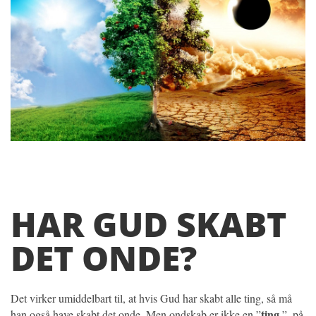
HAR GUD SKABT
DET ONDE?
Det virker umiddelbart til, at hvis Gud har skabt alle ting, så må
ting
han også have skabt det onde. Men ondskab er ikke en ”
”, på