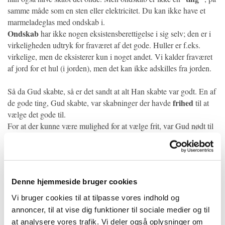
samme måde som en sten eller elektricitet. Du kan ikke have et
marmeladeglas med ondskab i.
Ondskab
har ikke nogen eksistensberettigelse i sig selv; den er i
virkeligheden udtryk for fraværet af det gode. Huller er f.eks.
virkelige, men de eksisterer kun i noget andet. Vi kalder fraværet
af jord for et hul (i jorden), men det kan ikke adskilles fra jorden.
Så da Gud skabte, så er det sandt at alt Han skabte var godt. En af
frihed
de gode ting, Gud skabte, var skabninger der havde
til at
vælge det gode til.
For at der kunne være mulighed for at vælge frit, var Gud nødt til
at skabe en kontrast til det gode, som man kunne vælge. Så Gud
gav altså disse frie mennesker muligheden for enten at vælge det
gode eller vrage det gode (ondskab). Når et dårligt forhold opstår
imellem to gode parter, så kalder vi det for ondskab, men det bliver
Denne hjemmeside bruger cookies
ikke til en ”ting” som krævede at Gud skabte det.
Vi bruger cookies til at tilpasse vores indhold og
Måske vil det hjælpe med et andet billede. Hvis en person bliver
annoncer, til at vise dig funktioner til sociale medier og til
spurgt, om ”kulde” eksisterer, så vil svaret højst sandsynligt være
at analysere vores trafik. Vi deler også oplysninger om