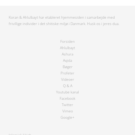
Koran & Ahlulbayt har etableret hjemmesiden i samarbejde med
frivillige individer i det shitiske miljø i Danmark. Husk os i jeres dua.
Forsiden
Ahlulbayt
Ashura
Aqida
Bøger
Profeter
Videoer
Q & A
Youtube kanal
Facebook
Twitter
Vimeo
Google+