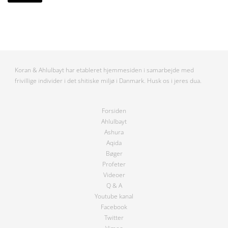
Koran & Ahlulbayt har etableret hjemmesiden i samarbejde med
frivillige individer i det shitiske miljø i Danmark. Husk os i jeres dua.
Forsiden
Ahlulbayt
Ashura
Aqida
Bøger
Profeter
Videoer
Q & A
Youtube kanal
Facebook
Twitter