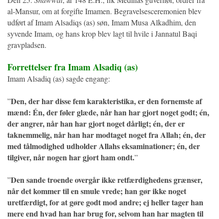
al-Mansur, om at forgifte Imamen. Begravelsesceremonien blev
udført af Imam Alsadiqs (as) søn, Imam Musa Alkadhim, den
syvende Imam, og hans krop blev lagt til hvile i Jannatul Baqi
gravpladsen.
Forrettelser fra Imam Alsadiq (as)
Imam Alsadiq (as) sagde engang:
Den, der har disse fem karakteristika, er den fornemste af
”
mænd: Én, der føler glæde, når han har gjort noget godt; én,
der angrer, når han har gjort noget dårligt; én, der er
taknemmelig, når han har modtaget noget fra Allah; én, der
med tålmodighed udholder Allahs eksaminationer; én, der
tilgiver, når nogen har gjort ham ondt.
”
Den sande troende overgår ikke retfærdighedens grænser,
”
når det kommer til en smule vrede; han gør ikke noget
uretfærdigt, for at gøre godt mod andre; ej heller tager han
mere end hvad han har brug for, selvom han har magten til