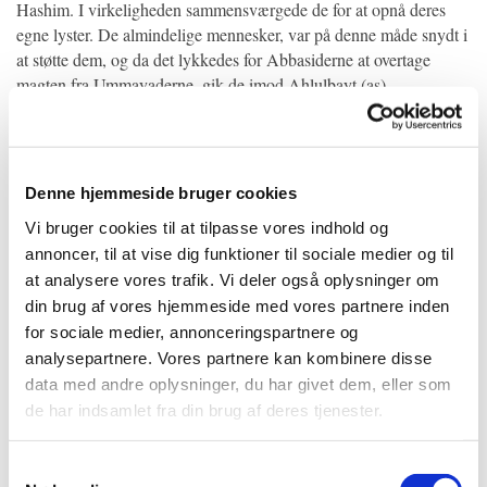
Hashim. I virkeligheden sammensværgede de for at opnå deres
egne lyster. De almindelige mennesker, var på denne måde snydt i
at støtte dem, og da det lykkedes for Abbasiderne at overtage
magten fra Ummayaderne, gik de imod Ahlulbayt (as).
Religiøse Forhold
Ummayadernes undergang, og Abbasidernes hævelse, udgjorde to
væsentlige sammensværgelser i den islamiske histories drama.
Denne hjemmeside bruger cookies
Denne var en mest kaotisk og revolutionerende periode, hvor de
Vi bruger cookies til at tilpasse vores indhold og
religiøse moralske hensyn og den hellige Profets (sa) lære blev
annoncer, til at vise dig funktioner til sociale medier og til
tilsidesat, mens en anarkistisk stat blev fastsat. Det var midt i
at analysere vores trafik. Vi deler også oplysninger om
sådan en dødelig pessimistisk mørke, at den egenskabsfulde Imam
din brug af vores hjemmeside med vores partnere inden
Jaffar Alsadiq (as) stod som et bemærkelsesværdigt lysende
for sociale medier, annonceringspartnere og
fyrtårn, der belyste det syndige hav, der var omslugt af ondskab.
analysepartnere. Vores partnere kan kombinere disse
Verdenen blev tiltrukket af hans ærbare og beundringsværdige
personlighed. Abu Salamah al-Khallal tilbød ham også Kalifat-
data med andre oplysninger, du har givet dem, eller som
tronen. Men Imamen fastholdt sine traditionelle karakteristika,
de har indsamlet fra din brug af deres tjenester.
som han arvede fra sine forfædre, afviste tilbuddet, og ønskede
blot at forblive i sin forkyndelse og tjeneste af Islam.
Samtykkevalg