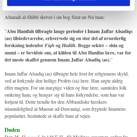
tilstedeværelse, som var kilden til al lærdom og lære for alle.
Allamah al-Shibli skriver i sin bog Sirat un Nu’man:
Abu Hanifah tilbragte lange perioder i Imam Jaffar Alsadiqs
”
(as) tilstedeværelse, erhvervede sig en stor del af uvurderlig
forskning indenfor
og
. Begge sekter – shia og
Fiqh
Hadith
sunni – er bevidste om, at kilden til Abu Hanifas lære, var for
det meste skaffet gennem Imam Jaffar Alsadiq (as).
”
Imam Jaffar Alsadiq (as) tilbragte hele livet for religionens skyld,
ved at forkynde den hellige Profets (sa) lære. Han søgte aldrig
efter magten. For sin mægtige viden og fine lære, samledes folk
omkring ham, og hengav sig til hans forkyndelse, som han var
fortjent til. Dette tændte for den Abbasidiske herskers
misundelighed al-Mansur ad-Dawaniqi, som frygtede Imamens
popularitet, besluttede at skaffe ham af vejen.
Døden
Den 25.
Shawwal
, år 148 E.H., fik Medinas guvernør, ordrer fra