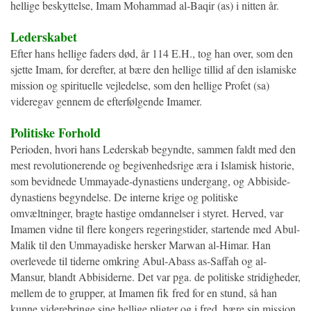
hellige beskyttelse, Imam Mohammad al-Baqir (as) i nitten år.
Lederskabet
Efter hans hellige faders død, år 114 E.H., tog han over, som den
sjette Imam, for derefter, at bære den hellige tillid af den islamiske
mission og spirituelle vejledelse, som den hellige Profet (sa)
videregav gennem de efterfølgende Imamer.
Politiske Forhold
Perioden, hvori hans Lederskab begyndte, sammen faldt med den
mest revolutionerende og begivenhedsrige æra i Islamisk historie,
som bevidnede Ummayade-dynastiens undergang, og Abbiside-
dynastiens begyndelse. De interne krige og politiske
omvæltninger, bragte hastige omdannelser i styret. Herved, var
Imamen vidne til flere kongers regeringstider, startende med Abul-
Malik til den Ummayadiske hersker Marwan al-Himar. Han
overlevede til tiderne omkring Abul-Abass as-Saffah og al-
Mansur, blandt Abbisiderne. Det var pga. de politiske stridigheder,
mellem de to grupper, at Imamen fik fred for en stund, så han
kunne viderebringe sine hellige pligter og i fred, bære sin mission