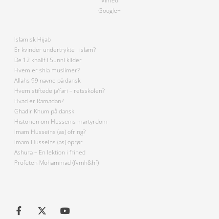
Vimeo
Google+
Islamisk Hijab
Er kvinder undertrykte i islam?
De 12 khalif i Sunni klider
Hvem er shia muslimer?
Allahs 99 navne på dansk
Hvem stiftede ja’fari – retsskolen?
Hvad er Ramadan?
Ghadir Khum på dansk
Historien om Husseins martyrdom
Imam Husseins (as) ofring?
Imam Husseins (as) oprør
Ashura – En lektion i frihed
Profeten Mohammad (fvmh&hf)