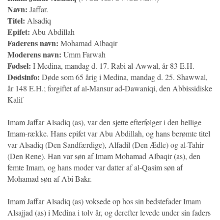
Navn:
Jaffar.
Titel:
Alsadiq
Epifet:
Abu Abdillah
Faderens navn:
Mohamad Albaqir
Moderens navn:
Umm Farwah
Fødsel:
I Medina, mandag d. 17. Rabi al-Awwal, år 83 E.H.
Dødsinfo:
Døde som 65 årig i Medina, mandag d. 25. Shawwal,
år 148 E.H.; forgiftet af al-Mansur ad-Dawaniqi, den Abbissidiske
Kalif
Imam Jaffar Alsadiq (as), var den sjette efterfølger i den hellige
Imam-række. Hans epifet var Abu Abdillah, og hans berømte titel
var Alsadiq (Den Sandfærdige), Alfadil (Den Ædle) og al-Tahir
(Den Rene). Han var søn af Imam Mohamad Albaqir (as), den
femte Imam, og hans moder var datter af al-Qasim søn af
Mohamad søn af Abi Bakr.
Imam Jaffar Alsadiq (as) voksede op hos sin bedstefader Imam
Alsajjad (as) i Medina i tolv år, og derefter levede under sin faders