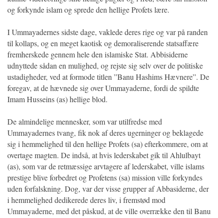
og forkynde islam og sprede den hellige Profets lære.
I Ummayadernes sidste dage, vaklede deres rige og var på randen
til kollaps, og en meget kaotisk og demoraliserende statsaffære
fremherskede gennem hele den islamiske Stat. Abbisiderne
udnyttede sådan en mulighed, og rejste sig selv over de politiske
ustadigheder, ved at formode titlen ”Banu Hashims Hævnere”. De
foregav, at de hævnede sig over Ummayaderne, fordi de spildte
Imam Husseins (as) hellige blod.
De almindelige mennesker, som var utilfredse med
Ummayadernes tvang, fik nok af deres ugerninger og beklagede
sig i hemmelighed til den hellige Profets (sa) efterkommere, om at
overtage magten. De indså, at hvis lederskabet gik til Ahlulbayt
(as), som var de retmæssige arvtagere af lederskabet, ville islams
prestige blive forbedret og Profetens (sa) mission ville forkyndes
uden forfalskning. Dog, var der visse grupper af Abbasiderne, der
i hemmelighed dedikerede deres liv, i fremstød mod
Ummayaderne, med det påskud, at de ville overrække den til Banu