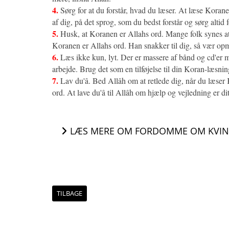
4.
Sørg for at du forstår, hvad du læser. At læse Korane
af dig, på det sprog, som du bedst forstår og sørg altid 
5.
Husk, at Koranen er Allahs ord. Mange folk synes at
Koranen er Allahs ord. Han snakker til dig, så vær o
6.
Læs ikke kun, lyt. Der er massere af bånd og cd'er me
arbejde. Brug det som en tilføjelse til din Koran-læsnin
7.
Lav du'â. Bed Allâh om at retlede dig, når du læser
ord. At lave du'â til Allâh om hjælp og vejledning er di
LÆS MERE OM FORDOMME OM KVIND
TILBAGE