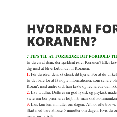
HVORDAN FORB
KORANEN?
7 TIPS TIL AT FORBEDRE DIT FORHOLD T
Er du en af dem, der sjældent rører Koranen? Eller læse
dig med at blive forbundet til Koranen:
1.
Før du rører den, så check dit hjerte. For at du virke
Er det bare for at få nogle informationer, som senere
Koran': med andre ord, han læste og reciterede den ikke
2.
Lav wudhu. Dette er en god fysisk og psykisk måde at 
være ren bør prioriteres højt, når man skal kommunik
3.
Læs kun fem minutter om dagen. Alt for ofte tror vi, 
Start med bare at læse 5 minutter om dagen. Hvis du ord
mere, insha Allâh.