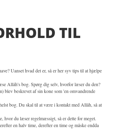
ORHOLD TIL
ve? Uanset hvad det er, så er her syv tips til at hjælpe
 læse Allâh's bog. Spørg dig selv, hvorfor læser du den?
lam) blev beskrevet af sin kone som 'en omvandrende
elst bog. Du skal til at være i kontakt med Allâh, så at
e, hvor du læser regelmæssigt, så er dette for meget.
derefter en halv time, derefter en time og måske endda