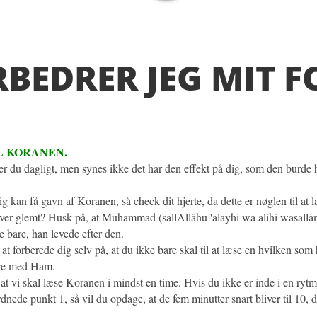
EDRER JEG MIT F
IL KORANEN.
r du dagligt, men synes ikke det har den effekt på dig, som den burde ha
lig kan få gavn af Koranen, så check dit hjerte, da dette er nøglen til at
 bliver glemt? Husk på, at Muhammad (sallAllâhu 'alayhi wa alihi wasal
 bare, han levede efter den.
forberede dig selv på, at du ikke bare skal til at læse en hvilken som h
ere med Ham.
at vi skal læse Koranen i mindst en time. Hvis du ikke er inde i en rytm
nede punkt 1, så vil du opdage, at de fem minutter snart bliver til 10, 