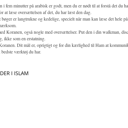
n i fem minutter på arabisk er godt, men du er nødt til at forstå det du
for at læse oversættelsen af det, du har læst den dag.
 bøger er langtrukne og kedelige, specielt når man kan læse det hele 
pmærksom.
d Koranen, også nogle med oversættelser. Put den i din walkman, discman 
g, ikke som en erstatning.
 Koranen. Dit mål er, oprigtigt og for din kærlighed til Ham at kommun
t bedste værktøj du har.
ER I ISLAM