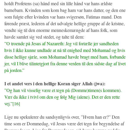
holdt Profetens (sa) hånd med sin lille hånd var hans ældste
barnebarn. Kvinden som kom bag ham var hans datter, og den ene
som fulgte efter kvinden var hans svigersøn, Fatimas mand. Den
førende præst, lederen af det udvalgte hellige gruppe af de kristne,
vendte sig til den enorme menneskemængde af hans folk, som
havde samlet sig ved stedet, og talte til dem:
”O troende på Jesus af Nazareth: Jeg vil fortælle jer sandheden
hvis I ikke kunne undlade at nå til enighed med Mohamad og hvis
disse hellige sjæle, som Mohamad havde bragt med ham, forbande
jer, vil I blive tilintetgjort fra denne verden til den sidste dag af livet
på jorden.”
I et andet vers i den hellige Koran siger Allah (jwa):
”Og han vil visselig være et tegn på (Domme)timen(s kommen).
Vær da ikke i tvivl om den og følg Mig (alene). Det er den rette
vej.”[16]
Lige nu spekulerer du sandsynligvis over, ”Hvem han er?” Den
time som er Dommedag, vil Jesus være det tegn for begyndelse af