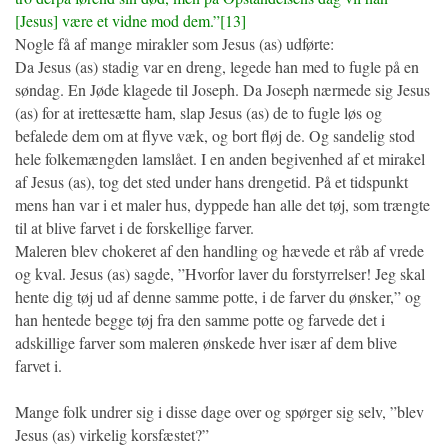
[Jesus] være et vidne mod dem.”[13]
Nogle få af mange mirakler som Jesus (as) udførte:
Da Jesus (as) stadig var en dreng, legede han med to fugle på en
søndag. En Jøde klagede til Joseph. Da Joseph nærmede sig Jesus
(as) for at irettesætte ham, slap Jesus (as) de to fugle løs og
befalede dem om at flyve væk, og bort fløj de. Og sandelig stod
hele folkemængden lamslået. I en anden begivenhed af et mirakel
af Jesus (as), tog det sted under hans drengetid. På et tidspunkt
mens han var i et maler hus, dyppede han alle det tøj, som trængte
til at blive farvet i de forskellige farver.
Maleren blev chokeret af den handling og hævede et råb af vrede
og kval. Jesus (as) sagde, ”Hvorfor laver du forstyrrelser! Jeg skal
hente dig tøj ud af denne samme potte, i de farver du ønsker,” og
han hentede begge tøj fra den samme potte og farvede det i
adskillige farver som maleren ønskede hver især af dem blive
farvet i.
Mange folk undrer sig i disse dage over og spørger sig selv, ”blev
Jesus (as) virkelig korsfæstet?”