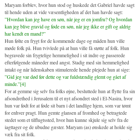
Maryam forblev, hvor hun stod og huskede det Gabriel havde sagt
til hende uden at vide væsentligheden af det han havde sagt:
”Hvordan kan jeg have en søn, når jeg er en jomfru? Og hvordan
kan jeg blive gravid og føde en søn, når jeg ikke er gift og aldrig
har kendt en mand?”
Hun følte en frygt for de kommende dage og måden hun ville
møde folk på. Hun tvivlede på at hun ville få støtte af folk. Hun
begravede sin frygtelige hemmelighed i sit indre og passerede
efterfølgende måneder med angst. Stadig med sin hemmelighed
intakt og når lidenskaben stimulerede hende plejede hun at sige:
”Gid jeg var død før dette og var fuldstændig glemt og gået af
minde.”[4]
For at gemme sig selv fra folks øjne, besluttede hun at flytte fra sin
afsondrethed i Jerusalem til et nyt afsondret sted i El-Nasira, hvor
hun var født for at føde sit barn i det landlige hjem, som var tømt
for enhver pragt. Hun gemte glansen af fromhed og betragtede
stedet som et tilflugtssted, hvor hun kunne skjule sig selv fra de
iagttager og de ubudne gæster. Maryam (as) ønskede at holde sig
væk fra sit folk.