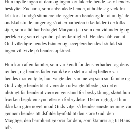
Hun mødte ingen af dem og ingen kontaktede hende, selv hendes
beskytter Zacharia, som anbefalede hende, at holde sig væk fra
folk for at undgå stimulerende rygter om hende og for at undgå de
ondskabsfulde tunger og så at ærbarheden ikke falder i de folks
øjne, som altid har betragtet Maryam (as) som den vidunderlig og
perfekte og som et symbol på renfærdighed. Hendes håb var, at
Gud ville høre hendes bønner og acceptere hendes bønfald så
ingen vil tvivle på hendes opførsel.
Hun kom af en familie, som var kendt for dens ærbarhed og dens
renhed, og hendes fader var ikke en slet mand ej hellere var
hendes mor en tøjte; hun valgte den samme vej som sin familie og
Gud valgte hende til at være den udvalgte tilbeder, så det er
uhørligt for hende at være en genstand for beskyldning, skønt hun
hverken begik en synd eller en forbrydelse. Det er rigtigt, at hun
ikke kan gøre noget imod Guds vilje, så hendes eneste redning var
gennem hendes tillidsfulde bønfald til den store Gud, den
Mægtige, den barmhjertige over for dem, som klamrer sig til Hans
reb.