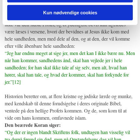
Jesus (as) bekendtgjorde, at den der ville komme efter, ville blive
Kun nødvendige cookies
kaldet for ´sjælevarmer´. Dette kommer til at bevise, at Jesus (as)
ikke var den sidste Profet, og et yderligere bevis kan ligeledes
være læses i versene, hvori der bevidnes at Jesus ikke kom med
hele sandheden, men med dele af den, og at den, der vil komme
efter ville åbenbare hele sandheden:
“Jeg har endnu meget at sige jer, men det kan I ikke bære nu. Men
når han kommer, sandhedens ånd, skal han vejlede jer i hele
sandheden; for han skal ikke tale af sig selv, men alt, hvad han
hører, skal han tale, og hvad der kommer, skal han forkynde for
jer.”[12]
Historien beretter om, at flere kristne og jødiske lærde og munke,
med kendskab til denne forudsigelse i deres originale Bibel,
ventede på den hellige Profets kommen. Og de, som kom til at
vide om hans kommen, omfavnede islam.
Den beærede Koran siger:
“Og der er ingen blandt Skriftens folk, undtagen han visselig vil
tro derpå førend sin død, men på Opstandelsens dag vil han