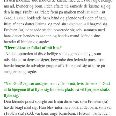
mænd, kvinder og børn. I den aftalte tid samlede de kristne sig og
den hellige Profet (sa) trådte frem på marken med
Hussein
i sit
skød,
Hassan
holdende hans hånd og gående ved siden af ham,
fulgt af hans datter
Fatima
, og med sin
svigersøn Ali
bagved sig.
Profeten (sa) udpegede stedet, posterede sig selv sammen med
hans datter, hendes to sønner, og hendes mand, løftede sine
hænder til himlen og sagde:
”Herre disse er folket af mit hus.”
Af den optræden af disse hellige sjæle og med det lys, som
udstrålede fra deres ansigter, begyndte den ledende præst, som
havde bragte de udvalgte gruppe af kristne med sig at stirre på
ansigterne og sagde:
”Ved Gud! Jeg ser ansigter, som ville formå, hvis de bede til Gud
at få bjergene til at flytte sig fra deres plads, så vil bjergene straks
flytte sig.”
Den førende præst spurgte om hvem disse var, som Profeten (sa)
havde bragt med sig. Han blev informeret om, at det barn, som var
i Profets (sa) skød, var hans unge barnebarn, Hussein; barnet der