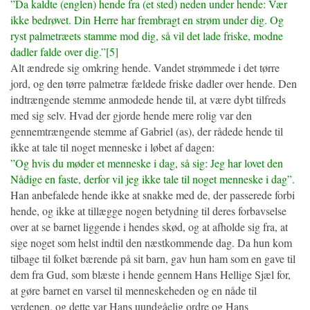
”Da kaldte (englen) hende fra (et sted) neden under hende: Vær
ikke bedrøvet. Din Herre har frembragt en strøm under dig. Og
ryst palmetræets stamme mod dig, så vil det lade friske, modne
dadler falde over dig.”[5]
Alt ændrede sig omkring hende. Vandet strømmede i det tørre
jord, og den tørre palmetræ fældede friske dadler over hende. Den
indtrængende stemme anmodede hende til, at være dybt tilfreds
med sig selv. Hvad der gjorde hende mere rolig var den
gennemtrængende stemme af Gabriel (as), der rådede hende til
ikke at tale til noget menneske i løbet af dagen:
”Og hvis du møder et menneske i dag, så sig: Jeg har lovet den
Nådige en faste, derfor vil jeg ikke tale til noget menneske i dag”.
Han anbefalede hende ikke at snakke med de, der passerede forbi
hende, og ikke at tillægge nogen betydning til deres forbavselse
over at se barnet liggende i hendes skød, og at afholde sig fra, at
sige noget som helst indtil den næstkommende dag. Da hun kom
tilbage til folket bærende på sit barn, gav hun ham som en gave til
dem fra Gud, som blæste i hende gennem Hans Hellige Sjæl for,
at gøre barnet en varsel til menneskeheden og en nåde til
verdenen, og dette var Hans uundgåelig ordre og Hans