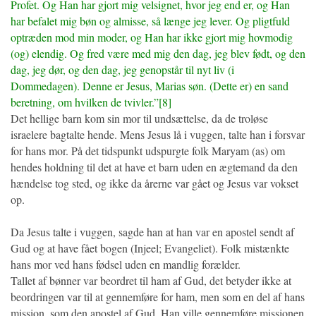
Profet. Og Han har gjort mig velsignet, hvor jeg end er, og Han
har befalet mig bøn og almisse, så længe jeg lever. Og pligtfuld
optræden mod min moder, og Han har ikke gjort mig hovmodig
(og) elendig. Og fred være med mig den dag, jeg blev født, og den
dag, jeg dør, og den dag, jeg genopstår til nyt liv (i
Dommedagen). Denne er Jesus, Marias søn. (Dette er) en sand
beretning, om hvilken de tvivler.”[8]
Det hellige barn kom sin mor til undsættelse, da de troløse
israelere bagtalte hende. Mens Jesus lå i vuggen, talte han i forsvar
for hans mor. På det tidspunkt udspurgte folk Maryam (as) om
hendes holdning til det at have et barn uden en ægtemand da den
hændelse tog sted, og ikke da årerne var gået og Jesus var vokset
op.
Da Jesus talte i vuggen, sagde han at han var en apostel sendt af
Gud og at have fået bogen (Injeel; Evangeliet). Folk mistænkte
hans mor ved hans fødsel uden en mandlig forælder.
Tallet af bønner var beordret til ham af Gud, det betyder ikke at
beordringen var til at gennemføre for ham, men som en del af hans
mission, som den apostel af Gud. Han ville gennemføre missionen