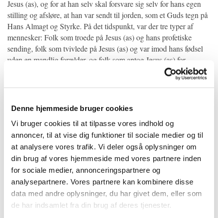
Jesus (as), og for at han selv skal forsvare sig selv for hans egen
stilling og afsløre, at han var sendt til jorden, som et Guds tegn på
Hans Almagt og Styrke. På det tidspunkt, var der tre typer af
mennesker: Folk som troede på Jesus (as) og hans profetiske
sending, folk som tvivlede på Jesus (as) og var imod hans fødsel
uden en mandlig forælder, og folk som antog Jesus (as) for
bærende Guds søn.
I et andet vers i den Hellige Koran siger Allah (jwa):
”Og Vi gjorde (Jesus) Marias søn og hans moder til et tegn, og vi
Denne hjemmeside bruger cookies
skænkede dem tilflugt i et højland med dale og strømmende
Vi bruger cookies til at tilpasse vores indhold og
vand.”[9]
annoncer, til at vise dig funktioner til sociale medier og til
Ifølge dette vers var Maryam (as) beordret af Gud til at søge ly i
at analysere vores trafik. Vi deler også oplysninger om
Betlehem, hvor der var et frugttræ at spise af og en kilde at drikke
din brug af vores hjemmeside med vores partnere inden
af. Denne plads var på det højeste sted i Palæstina, som ligger i
for sociale medier, annonceringspartnere og
nærheden af Jerusalem, omgivet af vinmarker, frugthaver og enge
analysepartnere. Vores partnere kan kombinere disse
med kreaturer græssende i dem. Historien giver os ikke nogen
pålidelig informationer om Maryam og Jesus’ (as) liv, og om
data med andre oplysninger, du har givet dem, eller som
hvordan denne hellige moder og hendes barn tilbragte deres først
de har indsamlet fra din brug af deres tjenester.
dage af Jesus’ barndom, indtil at han viste sig til folket i nogle af