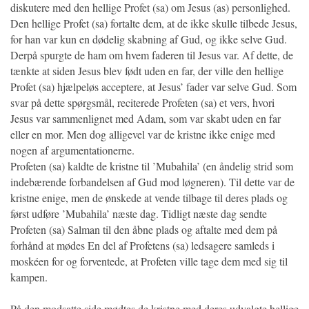
diskutere med den hellige Profet (sa) om Jesus (as) personlighed.
Den hellige Profet (sa) fortalte dem, at de ikke skulle tilbede Jesus,
for han var kun en dødelig skabning af Gud, og ikke selve Gud.
Derpå spurgte de ham om hvem faderen til Jesus var. Af dette, de
tænkte at siden Jesus blev født uden en far, der ville den hellige
Profet (sa) hjælpeløs acceptere, at Jesus’ fader var selve Gud. Som
svar på dette spørgsmål, reciterede Profeten (sa) et vers, hvori
Jesus var sammenlignet med Adam, som var skabt uden en far
eller en mor. Men dog alligevel var de kristne ikke enige med
nogen af argumentationerne.
Profeten (sa) kaldte de kristne til ’Mubahila’ (en åndelig strid som
indebærende forbandelsen af Gud mod løgneren). Til dette var de
kristne enige, men de ønskede at vende tilbage til deres plads og
først udføre ’Mubahila’ næste dag. Tidligt næste dag sendte
Profeten (sa) Salman til den åbne plads og aftalte med dem på
forhånd at mødes En del af Profetens (sa) ledsagere samleds i
moskéen for og forventede, at Profeten ville tage dem med sig til
kampen.
På den modsatte side mødtes de kristne med deres udvalgte hellige