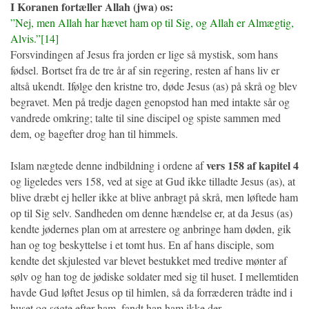
I Koranen fortæller Allah (jwa) os:
”Nej, men Allah har hævet ham op til Sig, og Allah er Almægtig,
Alvis.”[14]
Forsvindingen af Jesus fra jorden er lige så mystisk, som hans
fødsel. Bortset fra de tre år af sin regering, resten af hans liv er
altså ukendt. Ifølge den kristne tro, døde Jesus (as) på skrå og blev
begravet. Men på tredje dagen genopstod han med intakte sår og
vandrede omkring; talte til sine discipel og spiste sammen med
dem, og bagefter drog han til himmels.
vers 158 af kapitel 4
Islam nægtede denne indbildning i ordene af
og ligeledes vers 158, ved at sige at Gud ikke tilladte Jesus (as), at
blive dræbt ej heller ikke at blive anbragt på skrå, men løftede ham
op til Sig selv. Sandheden om denne hændelse er, at da Jesus (as)
kendte jødernes plan om at arrestere og anbringe ham døden, gik
han og tog beskyttelse i et tomt hus. En af hans disciple, som
kendte det skjulested var blevet bestukket med tredive mønter af
sølv og han tog de jødiske soldater med sig til huset. I mellemtiden
havde Gud løftet Jesus op til himlen, så da forræderen trådte ind i
huset og søgte efter ham, fandt han ham ikke der.