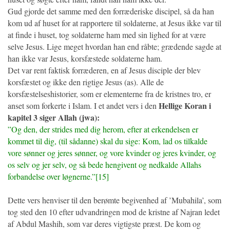
Gud gjorde det samme med den forræderiske discipel, så da han
kom ud af huset for at rapportere til soldaterne, at Jesus ikke var til
at finde i huset, tog soldaterne ham med sin lighed for at være
selve Jesus. Lige meget hvordan han end råbte; grædende sagde at
han ikke var Jesus, korsfæstede soldaterne ham.
Det var rent faktisk forræderen, en af Jesus disciple der blev
korsfæstet og ikke den rigtige Jesus (as). Alle de
korsfæstelseshistorier, som er elementerne fra de kristnes tro, er
Hellige Koran i
anset som forkerte i Islam. I et andet vers i den
kapitel 3 siger Allah (jwa):
”Og den, der strides med dig herom, efter at erkendelsen er
kommet til dig, (til sådanne) skal du sige: Kom, lad os tilkalde
vore sønner og jeres sønner, og vore kvinder og jeres kvinder, og
os selv og jer selv, og så bede hengivent og nedkalde Allahs
forbandelse over løgnerne.”[15]
Dette vers henviser til den berømte begivenhed af ’Mubahila’, som
tog sted den 10 efter udvandringen mod de kristne af Najran ledet
af Abdul Mashih, som var deres vigtigste præst. De kom og