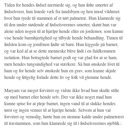
Tiden for hendes fødsel nærmede sig, og hun følte smerter af
fødselsveer, hun listede væk fra landsbyen og hen imod vildniset
hvor hun tyede til stammen af et tørt palmetræ. Hun klamrede sig
til den under stødende af fødselsveernes smerter, skønt hun var
alene uden nogen til at hjælpe hende eller en jordemor, som kunne
vise hende barmhjertighed og tilbyde hende behandling. Timen til
fødslen kom og jomfruen fødte sit barn. Hun kiggede på barnet,
og var ked af at se dette menneske blive født i en fuldkommen
isolation. Hun betragtede barnet godt og var glad for at se ham,
men hendes tungsindighed var stærkere. Så hun ønskede livet til
ham og for hende selv ønskede hun en grav, som kunne skjule
hende og følgelig forlade dette liv og folk vil glemme hende.
Maryam var meget forvirret og vidste ikke hvad hun skulle stille
op med barnet eller hende selv. Der var ikke noget mad hun
kunne spise for at pleje barnet, ingen vand til at slukke hendes
tørst og ingen venner til at hjælpe hende. Selvom at hun var
forvirret og vemodig, hørte hun en stemme kalde under palmetræet
til træstammen, som hun klamrede sig til i fødselsveernes øjeblik.: