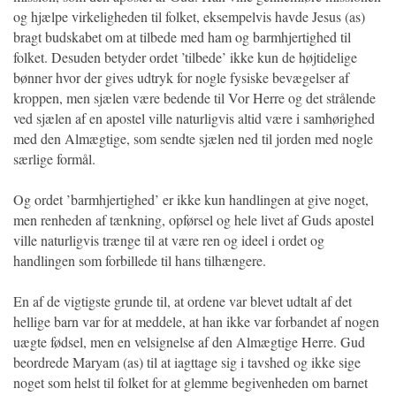
og hjælpe virkeligheden til folket, eksempelvis havde Jesus (as)
bragt budskabet om at tilbede med ham og barmhjertighed til
folket. Desuden betyder ordet ’tilbede’ ikke kun de højtidelige
bønner hvor der gives udtryk for nogle fysiske bevægelser af
kroppen, men sjælen være bedende til Vor Herre og det strålende
ved sjælen af en apostel ville naturligvis altid være i samhørighed
med den Almægtige, som sendte sjælen ned til jorden med nogle
særlige formål.
Og ordet ’barmhjertighed’ er ikke kun handlingen at give noget,
men renheden af tænkning, opførsel og hele livet af Guds apostel
ville naturligvis trænge til at være ren og ideel i ordet og
handlingen som forbillede til hans tilhængere.
En af de vigtigste grunde til, at ordene var blevet udtalt af det
hellige barn var for at meddele, at han ikke var forbandet af nogen
uægte fødsel, men en velsignelse af den Almægtige Herre. Gud
beordrede Maryam (as) til at iagttage sig i tavshed og ikke sige
noget som helst til folket for at glemme begivenheden om barnet