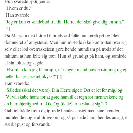
Hun svarede spørgende:
"Hvem er du?"
Han svarede:
”Jeg er kun et sendebud fra din Herre, der skal give dig en søn."
[1]
Da Maryam (as) hørte Gabriels ord følte hun ærefrygt og blev
domineret af ængstelse. Men hun mistede ikke kontrollen over sig
selv eller lod overraskelsen gøre hende mundlam på trods af det
faktum, at hun følte sig træt. Hun så grundigt på ham, og samlede
al sin fokus og sagde:
"Hvordan kan jeg få en søn, når ingen mand havde rørt mig og ej
heller har jeg været ukysk?"[2]
Han svarede:
"Således (skal det være). Din Herre siger: Det er let for mig, og
(Vi vil skabe ham) for at gøre ham til et tegn for menneskene og
en barmhjertighed fra Os. Og (dette) er besluttet sig.”[3]
Gabriel trådte frem og tørrede hendes ansigt med sine hænder,
mumlende nogle uhørlige ord og så pustede han i hendes ansigt, et
stærkt pust og forsvandt.