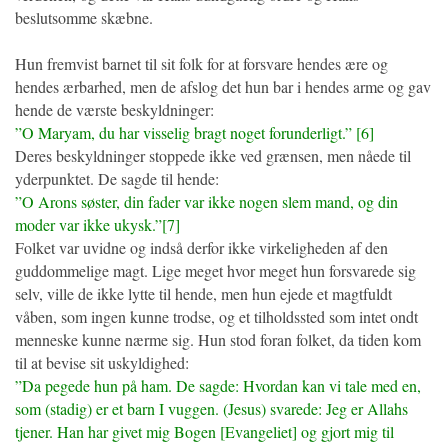
beslutsomme skæbne.
Hun fremvist barnet til sit folk for at forsvare hendes ære og
hendes ærbarhed, men de afslog det hun bar i hendes arme og gav
hende de værste beskyldninger:
”O Maryam, du har visselig bragt noget forunderligt.” [6]
Deres beskyldninger stoppede ikke ved grænsen, men nåede til
yderpunktet. De sagde til hende:
”O Arons søster, din fader var ikke nogen slem mand, og din
moder var ikke ukysk.”[7]
Folket var uvidne og indså derfor ikke virkeligheden af den
guddommelige magt. Lige meget hvor meget hun forsvarede sig
selv, ville de ikke lytte til hende, men hun ejede et magtfuldt
våben, som ingen kunne trodse, og et tilholdssted som intet ondt
menneske kunne nærme sig. Hun stod foran folket, da tiden kom
til at bevise sit uskyldighed:
”Da pegede hun på ham. De sagde: Hvordan kan vi tale med en,
som (stadig) er et barn I vuggen. (Jesus) svarede: Jeg er Allahs
tjener. Han har givet mig Bogen [Evangeliet] og gjort mig til