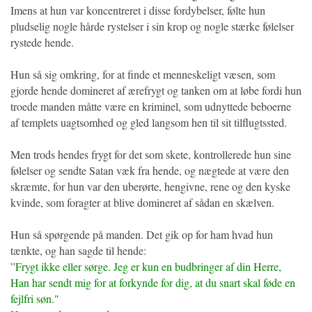
Imens at hun var koncentreret i disse fordybelser, følte hun
pludselig nogle hårde rystelser i sin krop og nogle stærke følelser
rystede hende.
Hun så sig omkring, for at finde et menneskeligt væsen, som
gjorde hende domineret af ærefrygt og tanken om at løbe fordi hun
troede manden måtte være en kriminel, som udnyttede beboerne
af templets uagtsomhed og gled langsom hen til sit tilflugtssted.
Men trods hendes frygt for det som skete, kontrollerede hun sine
følelser og sendte Satan væk fra hende, og nægtede at være den
skræmte, for hun var den uberørte, hengivne, rene og den kyske
kvinde, som foragter at blive domineret af sådan en skælven.
Hun så spørgende på manden. Det gik op for ham hvad hun
tænkte, og han sagde til hende:
”Frygt ikke eller sørge. Jeg er kun en budbringer af din Herre,
Han har sendt mig for at forkynde for dig, at du snart skal føde en
fejlfri søn."