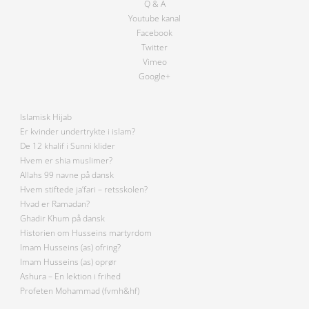
Q & A
Youtube kanal
Facebook
Twitter
Vimeo
Google+
Islamisk Hijab
Er kvinder undertrykte i islam?
De 12 khalif i Sunni klider
Hvem er shia muslimer?
Allahs 99 navne på dansk
Hvem stiftede ja’fari – retsskolen?
Hvad er Ramadan?
Ghadir Khum på dansk
Historien om Husseins martyrdom
Imam Husseins (as) ofring?
Imam Husseins (as) oprør
Ashura – En lektion i frihed
Profeten Mohammad (fvmh&hf)