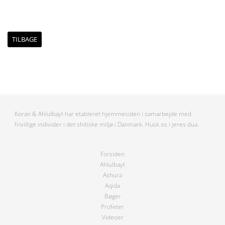
TILBAGE
Koran & Ahlulbayt har etableret hjemmesiden i samarbejde med
frivillige individer i det shitiske miljø i Danmark. Husk os i jeres dua.
Forsiden
Ahlulbayt
Ashura
Aqida
Bøger
Profeter
Videoer