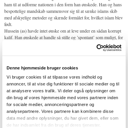
ham til at udforme nationen i den form han ønskede. Han og hans
bespottelige mandskab sammensvor sig til at sænke islams skib
med afskyelige metoder og skænde formålet for, hvilket islam blev
født.
Hussein (as) havde intet ønske om at leve under en sådan korrupt
kalif. Han ønskede at handle så stille og ’spontant’ som muligt, for
at begrænse risikoen for et åbent sammenstød med kaliffen. Men
Yazid førte hårde forhandlinger. Hussein (as) kunne ikke udholde
hans sprudlende nonsens for evigt og gjorde, hvad der var rigtigt.
Hvis den moralske standard af den menneskelige opførsel havde
Denne hjemmeside bruger cookies
været så høj, som hos Husseins (as) person, så ville verden
øjensynligt være et bedre sted at leve i. Hans ufattelige kølighed
Vi bruger cookies til at tilpasse vores indhold og
og overmenneskelige moralske mod til at fuldføre sin mission
annoncer, til at vise dig funktioner til sociale medier og til
bevæger vores dybeste følelser. Hans eksemplariske handlemåde,
at analysere vores trafik. Vi deler også oplysninger om
hele vejen igennem, og hans henrivende samvittighed, rev Yazids
din brug af vores hjemmeside med vores partnere inden
uhyrlige planer i stykker.
for sociale medier, annonceringspartnere og
De dydige mennesker vil fortsætte med at gøre deres pligt for at
analysepartnere. Vores partnere kan kombinere disse
bevare retfærdigheden i denne verden og i dette, er de berettiget til
data med andre oplysninger, du har givet dem, eller som
universel anerkendelse og støtte. Husseins(as) accept af forfølgelse
de har indsamlet fra din brug af deres tjenester.