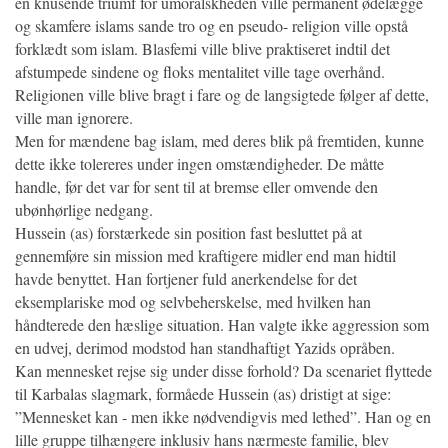
en knusende triumf for umoralskheden ville permanent ødelægge
og skamfere islams sande tro og en pseudo- religion ville opstå
forklædt som islam. Blasfemi ville blive praktiseret indtil det
afstumpede sindene og floks mentalitet ville tage overhånd.
Religionen ville blive bragt i fare og de langsigtede følger af dette,
ville man ignorere.
Men for mændene bag islam, med deres blik på fremtiden, kunne
dette ikke tolereres under ingen omstændigheder. De måtte
handle, før det var for sent til at bremse eller omvende den
ubønhørlige nedgang.
Hussein (as) forstærkede sin position fast besluttet på at
gennemføre sin mission med kraftigere midler end man hidtil
havde benyttet. Han fortjener fuld anerkendelse for det
eksemplariske mod og selvbeherskelse, med hvilken han
håndterede den hæslige situation. Han valgte ikke aggression som
en udvej, derimod modstod han standhaftigt Yazids opråben.
Kan mennesket rejse sig under disse forhold? Da scenariet flyttede
til Karbalas slagmark, formåede Hussein (as) dristigt at sige:
”Mennesket kan - men ikke nødvendigvis med lethed”. Han og en
lille gruppe tilhængere inklusiv hans nærmeste familie, blev