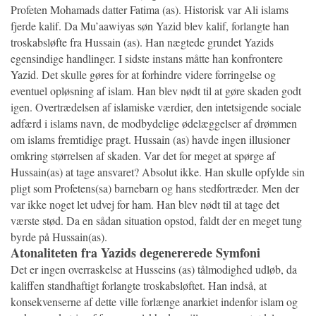
Profeten Mohamads datter Fatima (as). Historisk var Ali islams
fjerde kalif. Da Mu’aawiyas søn Yazid blev kalif, forlangte han
troskabsløfte fra Hussain (as). Han nægtede grundet Yazids
egensindige handlinger. I sidste instans måtte han konfrontere
Yazid. Det skulle gøres for at forhindre videre forringelse og
eventuel opløsning af islam. Han blev nødt til at gøre skaden godt
igen. Overtrædelsen af islamiske værdier, den intetsigende sociale
adfærd i islams navn, de modbydelige ødelæggelser af drømmen
om islams fremtidige pragt. Hussain (as) havde ingen illusioner
omkring størrelsen af skaden. Var det for meget at spørge af
Hussain(as) at tage ansvaret? Absolut ikke. Han skulle opfylde sin
pligt som Profetens(sa) barnebarn og hans stedfortræder. Men der
var ikke noget let udvej for ham. Han blev nødt til at tage det
værste stød. Da en sådan situation opstod, faldt der en meget tung
byrde på Hussain(as).
Atonaliteten fra Yazids degenererede Symfoni
Det er ingen overraskelse at Husseins (as) tålmodighed udløb, da
kaliffen standhaftigt forlangte troskabsløftet. Han indså, at
konsekvenserne af dette ville forlænge anarkiet indenfor islam og