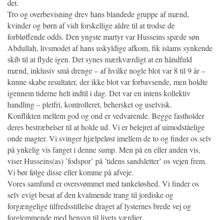
det.
Tro og overbevisning drev hans blandede gruppe af mænd,
kvinder og børn af vidt forskellige aldre til at trodse de
forbløffende odds. Den yngste martyr var Husseins spæde søn
Abdullah, livsmodet af hans uskyldige afkom, fik islams synkende
skib til at flyde igen. Det synes mærkværdigt at en håndfuld
mænd, inklusiv små drenge – af hvilke nogle blot var 8 til 9 år –
kunne skabe resultater, der ikke blot var forbavsende, men holdte
igennem tiderne helt indtil i dag. Det var en intens kollektiv
handling – pletfri, kontrolleret, behersket og uselvisk.
Konflikten mellem god og ond er vedvarende. Begge fastholder
deres bestræbelser til at holde ud. Vi er belejret af uimodståelige
onde magter. Vi svinger hjælpeløst imellem de to og finder os selv
på ynkelig vis fanget i denne sump. Men på en eller anden vis,
viser Husseins(as) ’fodspor’ på ’tidens sandsletter’ os vejen frem.
Vi bør følge disse eller komme på afveje.
Vores samfund er oversvømmet med tankeløshed. Vi finder os
selv evigt besat af den kvalmende trang til jordiske og
forgængelige tilfredsstillelse draget af lysternes brede vej og
forglemmende med hensyn til livets værdier.