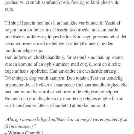
godhed vil et sundt samfund opstå, fred og retfærdighed ville
sejre.
Til slut: Hussein (as) indså, at han ikke var bundet til Yazid af
nogen form for fælles tro. Hussein (as) troede, at islam burde
praktiseres, udføres og følges bedre. Kort sagt, præsenteret så det
stemmer overens med de hellige skrifter (Koranen) og den
guddommelige vilje.
Han udførte en chokbehandling, for at opnå sine mål, og islams
verden kom ud af en dyb slummer, med ét ryk, som en direkte
følge af hans opofrelse. Han anvendte en enestående strategi.
Tabte slaget, dog vandt kampen. Den totale effekt var uendelig
imponerende, af hvilket alt stammede fra hans standhaftighed eller
med andre ord hans trofasthed overfor de religiøse principper.
Hussein (as) grundlagde en ny morale og religiøs enighed, som
selv hans fjender følte sig bundet til at bukke under til.
”
Aldrig i menneskelige konflikter har så meget været opnået af så
få (mennesker).
”
– Winston Churchill