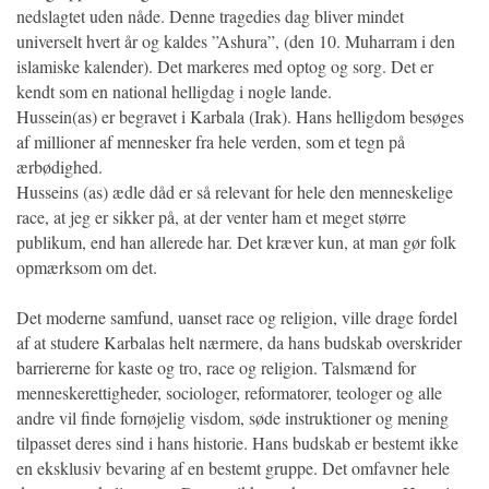
nedslagtet uden nåde. Denne tragedies dag bliver mindet
universelt hvert år og kaldes ”Ashura”, (den 10. Muharram i den
islamiske kalender). Det markeres med optog og sorg. Det er
kendt som en national helligdag i nogle lande.
Hussein(as) er begravet i Karbala (Irak). Hans helligdom besøges
af millioner af mennesker fra hele verden, som et tegn på
ærbødighed.
Husseins (as) ædle dåd er så relevant for hele den menneskelige
race, at jeg er sikker på, at der venter ham et meget større
publikum, end han allerede har. Det kræver kun, at man gør folk
opmærksom om det.
Det moderne samfund, uanset race og religion, ville drage fordel
af at studere Karbalas helt nærmere, da hans budskab overskrider
barriererne for kaste og tro, race og religion. Talsmænd for
menneskerettigheder, sociologer, reformatorer, teologer og alle
andre vil finde fornøjelig visdom, søde instruktioner og mening
tilpasset deres sind i hans historie. Hans budskab er bestemt ikke
en eksklusiv bevaring af en bestemt gruppe. Det omfavner hele