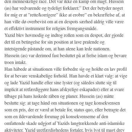
den menneskelige race. Det var ikke en kamp om magt. Hussein
(as) har vedvarende og tydeligt forklaret:” Det der betyder noget
for mig er at ”rette/korrigere” ikke at erobre” en bekræftelse af, at
han ville dø overbevist om at en despots særhed aldrig ville være
et effektivt instrument for religiøs fremgangsmåde.
Yazid blev hovmodig og indtog rollen som en despot, der gjorde
det til en betingelse for sin position at lave pralende og
intetsigende påstande om, at han alene kan lede nationen.
Hussein (as) var derimod fast besluttet på at frelse islam og bevare
troen intakt.
Han håbede at situationen ville forbedre sig og holdte en lav profil
for at bevare venskabelige forhold. Han havde et klart valg: at vige
og lade Yazid handle efter sine lyster (og således slutte sig til
implicit at retfærdiggøre hans afskyelige eskapader) eller at svare
tilbage på hans luskede råben og planer. Hussein (as) måtte
beslutte sig: at tage hånd om situationen og tage konsekvensen
som en pris, der er værd at betale for, status quo, eller betragte det
som en ildevarslende forsmag på konsekvenserne af den
omfattende skade udgjort af Yazids langtrækkende anti-islamiske
aktiviteter. Yazid uretfærdighedens fortaler, hvis lyst til magt drev