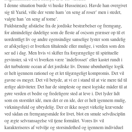
I denne situation burde vi huske Hussein(as). Havde han overgivet
sig til Yazid, ville der vente ham ’en seng af roser’ men i stedet,
valgte han ’en seng af torne’.
Fuldstændig afståelse fra de jordiske bestræbelser og fremgang,
for almindelige dødelige som de fleste af os(som grænser op til et
uordentligt liv og andre egensindige sanselige lyster som sandelig
er afskyelige) er hverken tiltalende eller mulige, i verden som den
ser ud i dag. Men hvis vi skifter fra forgængelige til spirituelle
gevinster, så vil vi hverken være ’indefrosset’ eller kastet rundt i
det turbulente ocean af det jordiske liv. Denne ubønhørlige logik
er helt igennem rationel og et let tilgængeligt kompromis. Det vil
gavne os meget. Det vil betyde, at vi er i stand til at vie mere tid til
ærlige aktiviteter. Det har de simpleste og mest logiske måder til at
gøre verden et bedre og fredeligere sted at leve i. Det lyder lidt
som en storstilet idé, men det er en ide, der er helt igennem mulig,
virkningsfuld og ubrydelig. Der er ikke noget virkelig krævende
ved sådan en fremgangsmåde for livet, blot en smule selvdisciplin
og ægte selvransagelse vil tjene formålet. Vores liv vil
karakteriseres af velvilje og storsindethed og igennem individuel