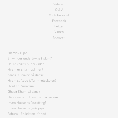
Videoer
Q & A
Youtube kanal
Facebook
Twitter
Vimeo
Google+
Islamisk Hijab
Er kvinder undertrykte i islam?
De 12 khalif i Sunni klider
Hvem er shia muslimer?
Allahs 99 navne på dansk
Hvem stiftede ja’fari – retsskolen?
Hvad er Ramadan?
Ghadir Khum på dansk
Historien om Husseins martyrdom
Imam Husseins (as) ofring?
Imam Husseins (as) oprør
Ashura – En lektion i frihed