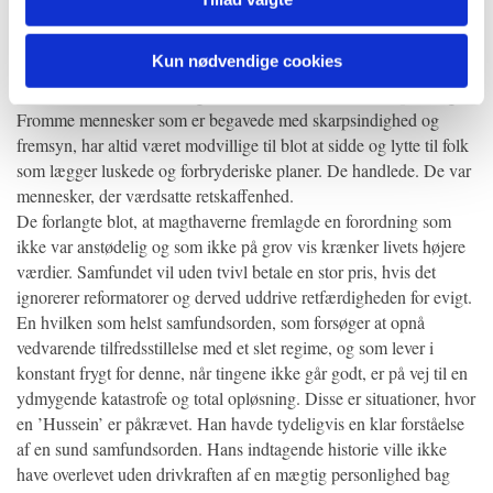
i forkøbet. Med denne handling bekræftede han, at det både er en
social og moralsk pligt at handle, når man konfronteres med
Kun nødvendige cookies
sådanne situationer, og at mennesker som ikke handler, har kun
dem selv at takke, hvis nogle falske værdier bliver dem påtvunget.
Fromme mennesker som er begavede med skarpsindighed og
fremsyn, har altid været modvillige til blot at sidde og lytte til folk
som lægger luskede og forbryderiske planer. De handlede. De var
mennesker, der værdsatte retskaffenhed.
De forlangte blot, at magthaverne fremlagde en forordning som
ikke var anstødelig og som ikke på grov vis krænker livets højere
værdier. Samfundet vil uden tvivl betale en stor pris, hvis det
ignorerer reformatorer og derved uddrive retfærdigheden for evigt.
En hvilken som helst samfundsorden, som forsøger at opnå
vedvarende tilfredsstillelse med et slet regime, og som lever i
konstant frygt for denne, når tingene ikke går godt, er på vej til en
ydmygende katastrofe og total opløsning. Disse er situationer, hvor
en ’Hussein’ er påkrævet. Han havde tydeligvis en klar forståelse
af en sund samfundsorden. Hans indtagende historie ville ikke
have overlevet uden drivkraften af en mægtig personlighed bag