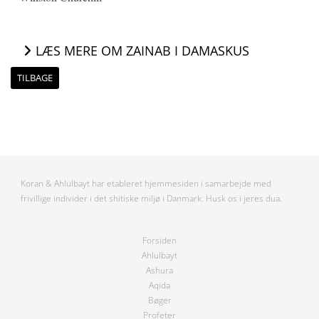
LÆS MERE OM ZAINAB I DAMASKUS
TILBAGE
Koran & Ahlulbayt har etableret hjemmesiden i samarbejde med
frivillige individer i det shitiske miljø i Danmark. Husk os i jeres dua.
Forsiden
Ahlulbayt
Ashura
Aqida
Bøger
Profeter