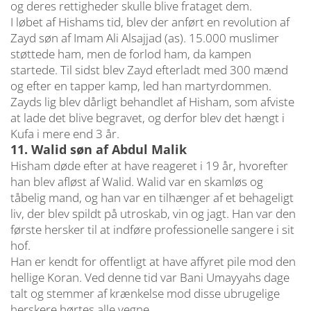
og deres rettigheder skulle blive frataget dem.
I løbet af Hishams tid, blev der anført en revolution af
Zayd søn af Imam Ali Alsajjad (as). 15.000 muslimer
støttede ham, men de forlod ham, da kampen
startede. Til sidst blev Zayd efterladt med 300 mænd
og efter en tapper kamp, led han martyrdommen.
Zayds lig blev dårligt behandlet af Hisham, som afviste
at lade det blive begravet, og derfor blev det hængt i
Kufa i mere end 3 år.
11. Walid søn af Abdul Malik
Hisham døde efter at have reageret i 19 år, hvorefter
han blev afløst af Walid. Walid var en skamløs og
tåbelig mand, og han var en tilhænger af et behageligt
liv, der blev spildt på utroskab, vin og jagt. Han var den
første hersker til at indføre professionelle sangere i sit
hof.
Han er kendt for offentligt at have affyret pile mod den
hellige Koran. Ved denne tid var Bani Umayyahs dage
talt og stemmer af krænkelse mod disse ubrugelige
herskere hørtes alle vegne.