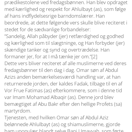
prædikestolene ved fredagsbønnen. Han blev opdraget
med kærlighed og respekt for Ahlulbayt (as), som følge
af hans indflydelsesrige barndomslærer. Han
beordrede, at dette følgende vers skulle blive reciteret i
stedet for de sædvanlige forbandelser:
”Sandelig, Allah påbyder (jer) retfærdighed og godhed
og kærlighed som til slægtninge, og Han forbyder (jer)
skændige tanker og synd og overtrædelse. Han
formaner jer, for at I må tænke jer om.”[2]
Dette vers bliver reciteret af alle muslimerne ved deres
fredagsbønner til den dag i dag. Omar søn af Abdul
Azizs anden bemærkelsesværdi handling var, at han
returnerede jorden, der kaldes Fadak, tilbage til en af
Vor Frue Fatimas (as) efterkommere, som i denne tid
var Imam Mohamad Albaqir (as). Denne jord blev
bemægtiget af Abu Bakr efter den hellige Profets (sa)
martyrdom.
Tjenesten, med hvilken Omar søn af Abdul Aziz
belønnede Ahlulbayt (as) og shiamuslimerne, gjorde
ham upopulær blandt selve Bani Umayyah, som førte