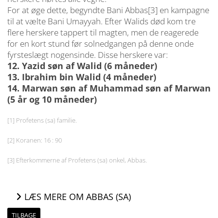
For at øge dette, begyndte Bani Abbas[3] en kampagne
til at vælte Bani Umayyah. Efter Walids død kom tre
flere herskere tappert til magten, men de reagerede
for en kort stund før solnedgangen på denne onde
fyrsteslægt nogensinde. Disse herskere var:
12. Yazid søn af Walid (6 måneder)
13. Ibrahim bin Walid (4 måneder)
14. Marwan søn af Muhammad søn af Marwan
(5 år og 10 måneder)
[1] Profetens (sa) familie.
[2] Koranen: 16 : 90
[3] Efterkommerne af Profetens (sa) onkel, Abbas.
LÆS MERE OM ABBAS (SA)
TILBAGE