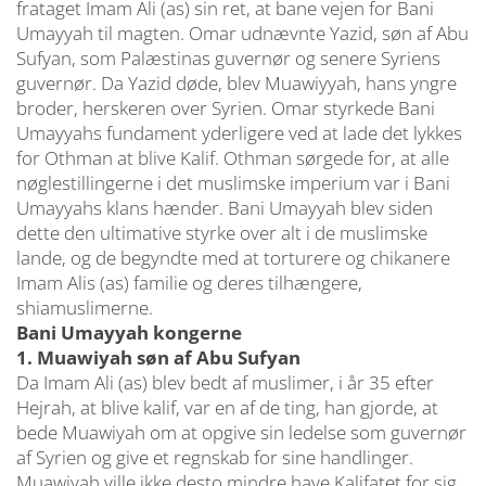
frataget Imam Ali (as) sin ret, at bane vejen for Bani
Umayyah til magten. Omar udnævnte Yazid, søn af Abu
Sufyan, som Palæstinas guvernør og senere Syriens
guvernør. Da Yazid døde, blev Muawiyyah, hans yngre
broder, herskeren over Syrien. Omar styrkede Bani
Umayyahs fundament yderligere ved at lade det lykkes
for Othman at blive Kalif. Othman sørgede for, at alle
nøglestillingerne i det muslimske imperium var i Bani
Umayyahs klans hænder. Bani Umayyah blev siden
dette den ultimative styrke over alt i de muslimske
lande, og de begyndte med at torturere og chikanere
Imam Alis (as) familie og deres tilhængere,
shiamuslimerne.
Bani Umayyah kongerne
1.
Muawiyah søn af Abu Sufyan
Da Imam Ali (as) blev bedt af muslimer, i år 35 efter
Hejrah, at blive kalif, var en af de ting, han gjorde, at
bede Muawiyah om at opgive sin ledelse som guvernør
af Syrien og give et regnskab for sine handlinger.
Muawiyah ville ikke desto mindre have Kalifatet for sig