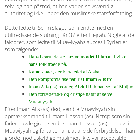
selv, og han påstod, at han var en selvstændig
autoritet og ikke under den muslimske statsforfatning.
Dette ledte til Seffin slaget, som endte med en
utilfredssende slutning i år 37 efter Hejrah. Nogle af de
faktorer, som ledte til Muawiyyahs succes i Syrien er
som følgende:
Hans begrundelse: hævne mordet Uthman, hvilket
hans folk troede på.
Kamelslaget, der blev ledet af Aisha.
Den kompromisløse natur af Imam Alis tro.
Imam Alis (as) morder, Abdul Rahman søn af Muljim.
Den forræderiske og dristige natur af selve
Muawiyyah.
Efter imam Alis (as) død, vendte Muawiyyah sin
opmærksomhed til Imam Hassan (as). Netop som sin
fader havde gjort, sendte Imam Hassan (as) et brev til
Muawiyyah og fortalte ham, at alle de forbrydelser, han
gjorde mod uskyldige muslimer, ikke var acceptable.