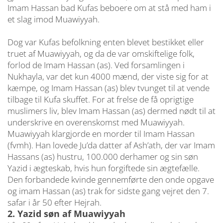
Imam Hassan bad Kufas beboere om at stå med ham i
et slag imod Muawiyyah.
Dog var Kufas befolkning enten blevet bestikket eller
truet af Muawiyyah, og da de var omskiftelige folk,
forlod de Imam Hassan (as). Ved forsamlingen i
Nukhayla, var det kun 4000 mænd, der viste sig for at
kæmpe, og Imam Hassan (as) blev tvunget til at vende
tilbage til Kufa skuffet. For at frelse de få oprigtige
muslimers liv, blev Imam Hassan (as) dermed nødt til at
underskrive en overenskomst med Muawiyyah.
Muawiyyah klargjorde en morder til Imam Hassan
(fvmh). Han lovede Ju’da datter af Ash’ath, der var Imam
Hassans (as) hustru, 100.000 derhamer og sin søn
Yazid i ægteskab, hvis hun forgiftede sin ægtefælle.
Den forbandede kvinde gennemførte den onde opgave
og imam Hassan (as) trak for sidste gang vejret den 7.
safar i år 50 efter Hejrah.
2. Yazid søn af Muawiyyah