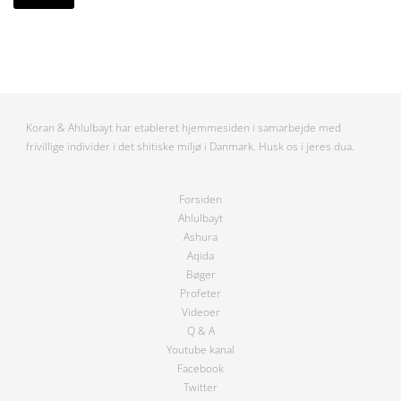
Koran & Ahlulbayt har etableret hjemmesiden i samarbejde med
frivillige individer i det shitiske miljø i Danmark. Husk os i jeres dua.
Forsiden
Ahlulbayt
Ashura
Aqida
Bøger
Profeter
Videoer
Q & A
Youtube kanal
Facebook
Twitter