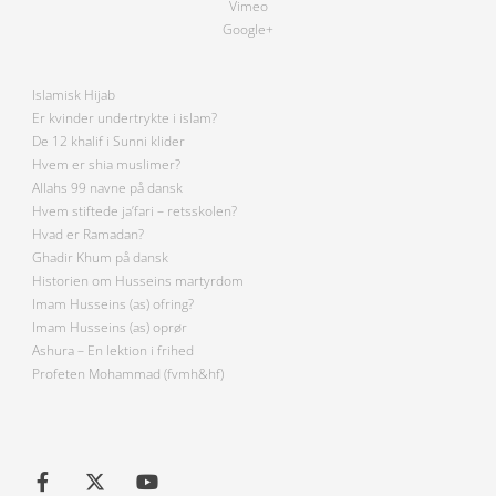
Vimeo
Google+
Islamisk Hijab
Er kvinder undertrykte i islam?
De 12 khalif i Sunni klider
Hvem er shia muslimer?
Allahs 99 navne på dansk
Hvem stiftede ja’fari – retsskolen?
Hvad er Ramadan?
Ghadir Khum på dansk
Historien om Husseins martyrdom
Imam Husseins (as) ofring?
Imam Husseins (as) oprør
Ashura – En lektion i frihed
Profeten Mohammad (fvmh&hf)