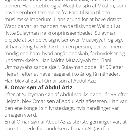
tronen. Han dræbte også Waqtiba søn af Muslim, som
havde erobret territorier fra Fars til Kina til den
muslimske imperium. Hans grund for at have dræbt
Waqtiba var, at manden havde tilskyndet Walid til at
flytte Sulayman fra kronprinseembedet. Sulayman
plejede at sende velsignelser over Muawiyyah og sige,
at han aldrig havde hørt om en person, der var mere
modig end ham, hvad angår ondskab, forbrydelser og
undertrykkelse. Han kaldte Muawiyyah for ”Bani
Ummayyahs sande sjæl”. Sulayman døde i år 99 efter
Hejrah, efter at have reageret i to år og få måneder.
Han blev afløst af Omar søn af Abdul Aziz.
8. Omar søn af Abdul Aziz
Efter at Sulayman søn af Abdul Maliks døde i år 99 efter
Hejrah, blev Omar søn af Abdul Aziz afløseren. Han var
den ene konge i sin fyrsteslægt, hvis handlinger var
umagen værd.
En af Omar søn af Abdul Azizs største gerninger var, at
han stoppede forbandelsen af Imam Ali (as) fra