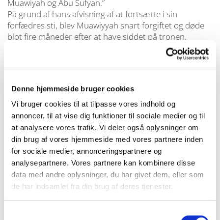
Muawiyah og Abu Sufyan.”
På grund af hans afvisning af at fortsætte i sin
forfædres sti, blev Muawiyyah snart forgiftet og døde
blot fire måneder efter at have siddet på tronen.
4. Marwin søn af Hakam
I år 64 efter Hejrah, flyttede Umayyads fyrsteslægts
kongerække fra Abu Sufyan til Marwan. Han reagerede
i blot ni måneder, og i løbet af denne tid var han
Denne hjemmeside bruger cookies
optaget i krig mod Abu Sufyans gruppe i den ene side
og Abdullah søn af Zubayr i den anden side. Som følge
Vi bruger cookies til at tilpasse vores indhold og
heraf fik han ikke stor mulighed for at forfølge
annoncer, til at vise dig funktioner til sociale medier og til
shiamuslimerne. Alligevel fortsatte han sin politik med
at analysere vores trafik. Vi deler også oplysninger om
at forbande Imam Ali (as) på moskeernes prædikestole.
din brug af vores hjemmeside med vores partnere inden
Han gav også ly til Imam Husseins (as) mordere, som
for sociale medier, annonceringspartnere og
nu blev jagtet efter Yazids død.
analysepartnere. Vores partnere kan kombinere disse
5. Abdul Malik søn af Marwan
data med andre oplysninger, du har givet dem, eller som
Abdul Malik afløste sin fader i år 65 efter Hejrah, hvor
de har indsamlet fra din brug af deres tjenester.
han reagerede i 21 år. Han blev Syriens hersker, mens
Abdullah søn af Zubayr overtog Arabien. De stod
Samtykkevalg
sammen om at dræbe de to folkegrupper, som havde