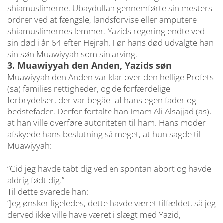
shiamuslimerne. Ubaydullah gennemførte sin mesters
ordrer ved at fængsle, landsforvise eller amputere
shiamuslimernes lemmer. Yazids regering endte ved
sin død i år 64 efter Hejrah. Før hans død udvalgte han
sin søn Muawiyyah som sin arving.
3. Muawiyyah den Anden, Yazids søn
Muawiyyah den Anden var klar over den hellige Profets
(sa) families rettigheder, og de forfærdelige
forbrydelser, der var begået af hans egen fader og
bedstefader. Derfor fortalte han Imam Ali Alsajjad (as),
at han ville overføre autoriteten til ham. Hans moder
afskyede hans beslutning så meget, at hun sagde til
Muawiyyah:
”Gid jeg havde tabt dig ved en spontan abort og havde
aldrig født dig.”
Til dette svarede han:
”Jeg ønsker ligeledes, dette havde været tilfældet, så jeg
derved ikke ville have været i slægt med Yazid,