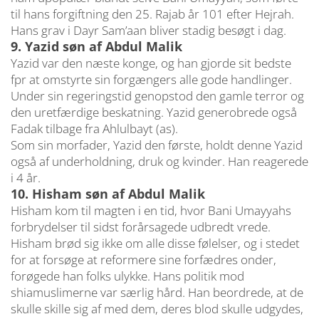
til hans forgiftning den 25. Rajab år 101 efter Hejrah.
Hans grav i Dayr Sam’aan bliver stadig besøgt i dag.
9. Yazid søn af Abdul Malik
Yazid var den næste konge, og han gjorde sit bedste
fpr at omstyrte sin forgængers alle gode handlinger.
Under sin regeringstid genopstod den gamle terror og
den uretfærdige beskatning. Yazid generobrede også
Fadak tilbage fra Ahlulbayt (as).
Som sin morfader, Yazid den første, holdt denne Yazid
også af underholdning, druk og kvinder. Han reagerede
i 4 år.
10. Hisham søn af Abdul Malik
Hisham kom til magten i en tid, hvor Bani Umayyahs
forbrydelser til sidst forårsagede udbredt vrede.
Hisham brød sig ikke om alle disse følelser, og i stedet
for at forsøge at reformere sine forfædres onder,
forøgede han folks ulykke. Hans politik mod
shiamuslimerne var særlig hård. Han beordrede, at de
skulle skille sig af med dem, deres blod skulle udgydes,