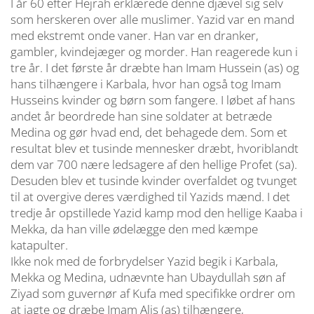
I år 60 efter Hejrah erklærede denne djævel sig selv
som herskeren over alle muslimer. Yazid var en mand
med ekstremt onde vaner. Han var en dranker,
gambler, kvindejæger og morder. Han reagerede kun i
tre år. I det første år dræbte han Imam Hussein (as) og
hans tilhængere i Karbala, hvor han også tog Imam
Husseins kvinder og børn som fangere. I løbet af hans
andet år beordrede han sine soldater at betræde
Medina og gør hvad end, det behagede dem. Som et
resultat blev et tusinde mennesker dræbt, hvoriblandt
dem var 700 nære ledsagere af den hellige Profet (sa).
Desuden blev et tusinde kvinder overfaldet og tvunget
til at overgive deres værdighed til Yazids mænd. I det
tredje år opstillede Yazid kamp mod den hellige Kaaba i
Mekka, da han ville ødelægge den med kæmpe
katapulter.
Ikke nok med de forbrydelser Yazid begik i Karbala,
Mekka og Medina, udnævnte han Ubaydullah søn af
Ziyad som guvernør af Kufa med specifikke ordrer om
at jagte og dræbe Imam Alis (as) tilhængere,