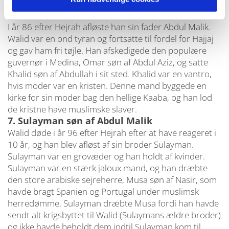
og 30.000 kvinder i hans fængsel.
6. Walid søn af Abdul Malik
I år 86 efter Hejrah afløste han sin fader Abdul Malik.
Walid var en ond tyran og fortsatte til fordel for Hajjaj
og gav ham fri tøjle. Han afskedigede den populære
guvernør i Medina, Omar søn af Abdul Aziz, og satte
Khalid søn af Abdullah i sit sted. Khalid var en vantro,
hvis moder var en kristen. Denne mand byggede en
kirke for sin moder bag den hellige Kaaba, og han lod
de kristne have muslimske slaver.
7. Sulayman søn af Abdul Malik
Walid døde i år 96 efter Hejrah efter at have reageret i
10 år, og han blev afløst af sin broder Sulayman.
Sulayman var en grovæder og han holdt af kvinder.
Sulayman var en stærk jaloux mand, og han dræbte
den store arabiske sejreherre, Musa søn af Nasir, som
havde bragt Spanien og Portugal under muslimsk
herredømme. Sulayman dræbte Musa fordi han havde
sendt alt krigsbyttet til Walid (Sulaymans ældre broder)
og ikke havde beholdt dem indtil Sulayman kom til