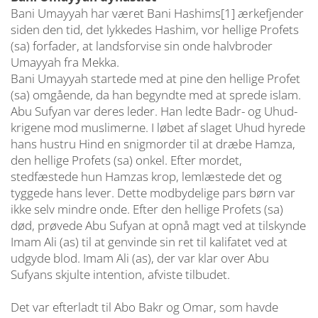
Bani Umayyah har været Bani Hashims[1] ærkefjender
siden den tid, det lykkedes Hashim, vor hellige Profets
(sa) forfader, at landsforvise sin onde halvbroder
Umayyah fra Mekka.
Bani Umayyah startede med at pine den hellige Profet
(sa) omgående, da han begyndte med at sprede islam.
Abu Sufyan var deres leder. Han ledte Badr- og Uhud-
krigene mod muslimerne. I løbet af slaget Uhud hyrede
hans hustru Hind en snigmorder til at dræbe Hamza,
den hellige Profets (sa) onkel. Efter mordet,
stedfæstede hun Hamzas krop, lemlæstede det og
tyggede hans lever. Dette modbydelige pars børn var
ikke selv mindre onde. Efter den hellige Profets (sa)
død, prøvede Abu Sufyan at opnå magt ved at tilskynde
Imam Ali (as) til at genvinde sin ret til kalifatet ved at
udgyde blod. Imam Ali (as), der var klar over Abu
Sufyans skjulte intention, afviste tilbudet.
Det var efterladt til Abo Bakr og Omar, som havde