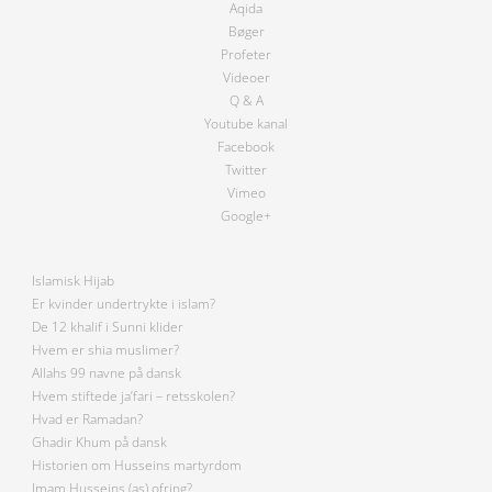
Aqida
Bøger
Profeter
Videoer
Q & A
Youtube kanal
Facebook
Twitter
Vimeo
Google+
Islamisk Hijab
Er kvinder undertrykte i islam?
De 12 khalif i Sunni klider
Hvem er shia muslimer?
Allahs 99 navne på dansk
Hvem stiftede ja’fari – retsskolen?
Hvad er Ramadan?
Ghadir Khum på dansk
Historien om Husseins martyrdom
Imam Husseins (as) ofring?