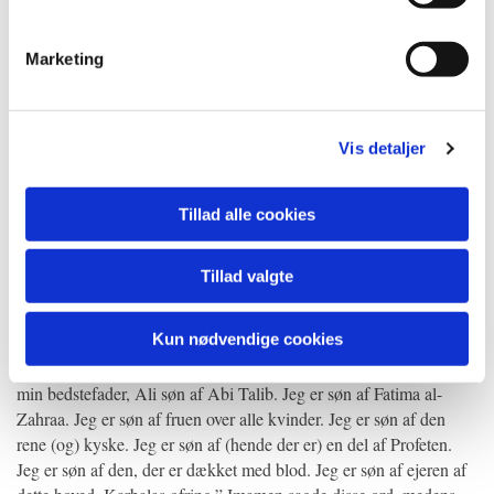
skydestederne af Allah mod hyklerne; visdommens tunge af de
tilbedende; den støttende af Allahs religion; beskytteren af Allahs
Marketing
anliggende og beholderen af Allahs viden.
Han var generøs og ædelmodig, nobel, tilfreds og modig. Den,
som ophørte de onde slægter. Han adskilte partierne, den mest
Vis detaljer
beslutsomme af dem, og den mest ædle, den mest sikre i
beslutsomheden, den mest dristige med tungen. Han var en modig
Tillad alle cookies
løve, der malede dem i slagene, da sværdene og spyddene og
pilene blandede sig, som mel males i sten. Løven af Hijaz og
vædderen af Irak. Fra Mekka, fra Medina, fra Badr, fra Uhud, fra
Tillad valgte
Shajar, udvandreren. Herren over araberne og slagenes løve.
Arvtageren af de helligdomme.
Kun nødvendige cookies
Faderen til (Profetens) to børnebørn, Hassan og Hussein. Dette er
min bedstefader, Ali søn af Abi Talib. Jeg er søn af Fatima al-
Zahraa. Jeg er søn af fruen over alle kvinder. Jeg er søn af den
rene (og) kyske. Jeg er søn af (hende der er) en del af Profeten.
Jeg er søn af den, der er dækket med blod. Jeg er søn af ejeren af