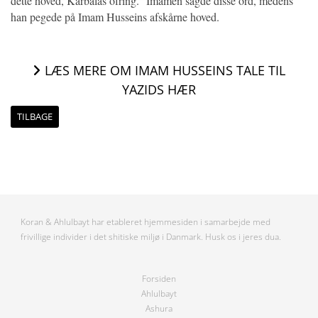
dette hoved, Karbalas ofring.” Imamen sagde disse ord, medens
han pegede på Imam Husseins afskårne hoved.
LÆS MERE OM IMAM HUSSEINS TALE TIL
YAZIDS HÆR
TILBAGE
Koran & Ahlulbayt har etableret hjemmesiden i samarbejde med
frivillige individer i det shitiske miljø i Danmark. Husk os i jeres dua.
Forsiden
Ahlulbayt
Ashura