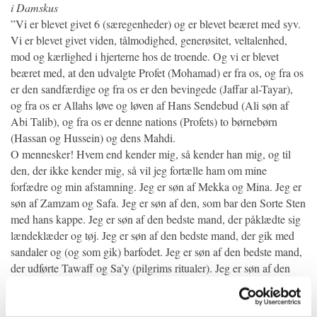
i Damskus
”Vi er blevet givet 6 (særegenheder) og er blevet beæret med syv.
Vi er blevet givet viden, tålmodighed, generøsitet, veltalenhed,
mod og kærlighed i hjerterne hos de troende. Og vi er blevet
beæret med, at den udvalgte Profet (Mohamad) er fra os, og fra os
er den sandfærdige og fra os er den bevingede (Jaffar al-Tayar),
og fra os er Allahs løve og løven af Hans Sendebud (Ali søn af
Abi Talib), og fra os er denne nations (Profets) to børnebørn
(Hassan og Hussein) og dens Mahdi.
O mennesker! Hvem end kender mig, så kender han mig, og til
den, der ikke kender mig, så vil jeg fortælle ham om mine
forfædre og min afstamning. Jeg er søn af Mekka og Mina. Jeg er
søn af Zamzam og Safa. Jeg er søn af den, som bar den Sorte Sten
med hans kappe. Jeg er søn af den bedste mand, der påklædte sig
lændeklæder og tøj. Jeg er søn af den bedste mand, der gik med
sandaler og (og som gik) barfodet. Jeg er søn af den bedste mand,
der udførte Tawaff og Sa’y (pilgrims ritualer). Jeg er søn af den
bedste mand, der udførte pilgrimsrejsen og besvarede (Allahs)
kald. Jeg er søn af den, som red på al-Buraq og steg op til Himlen.
Jeg er søn af den, som rejste fra den Forbudte Moské – i Mekka -