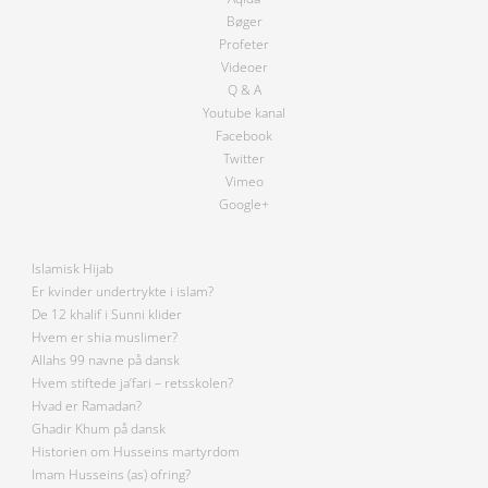
Bøger
Profeter
Videoer
Q & A
Youtube kanal
Facebook
Twitter
Vimeo
Google+
Islamisk Hijab
Er kvinder undertrykte i islam?
De 12 khalif i Sunni klider
Hvem er shia muslimer?
Allahs 99 navne på dansk
Hvem stiftede ja’fari – retsskolen?
Hvad er Ramadan?
Ghadir Khum på dansk
Historien om Husseins martyrdom
Imam Husseins (as) ofring?