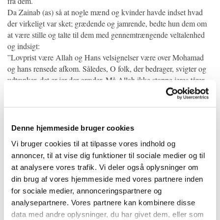
fra dem.
Da Zainab (as) så at nogle mænd og kvinder havde indset hvad
der virkeligt var sket; grædende og jamrende, bedte hun dem om
at være stille og talte til dem med gennemtrængende veltalenhed
og indsigt:
”Lovprist være Allah og Hans velsignelser være over Mohamad
og hans rensede afkom. Således, O folk, der bedrager, svigter og
udtænker, det er jer der græder. Må Allah ikke stoppe jeres tårer
og må jeres hjerter brænde uophørligt med sorgens og skadens ild.
Jeres eksempel, er som en kvinde, der ihærdigt forbereder en
stærk reb for derefter at omvinde det og spilde hendes
anstrengelser.
Denne hjemmeside bruger cookies
Vi bruger cookies til at tilpasse vores indhold og
I sværger sådanne falske ed, som ingen sandhed indeholder. Ved,
annoncer, til at vise dig funktioner til sociale medier og til
at I intet har undtagen forfængelig snak, falsk hovmod, fortræd,
at analysere vores trafik. Vi deler også oplysninger om
ondskabsfuldhed, ondsindethed, hadskhed, usandfærdighed og
din brug af vores hjemmeside med vores partnere inden
spytslikkeri. Ved at jeres position ikke er andet end som
for sociale medier, annonceringspartnere og
husassistenter og købte piger, som er de usleste væsner. Jeres
analysepartnere. Vores partnere kan kombinere disse
hjerter er fulde af fjendskab og hadskhed. I er som vegetationen,
data med andre oplysninger, du har givet dem, eller som
der gror i et beskidt jordbund og er endnu grøn, eller som mørtlen