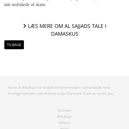
tale nedslåede af skam.
LÆS MERE OM AL SAJJADS TALE I
DAMASKUS
TILBAGE
Koran & Ahlulbayt har etableret hjemmesiden i samarbejde med
frivillige individer i det shitiske miljø i Danmark. Husk os i jeres dua.
Forsiden
Ahlulbayt
Ashura
Aqida