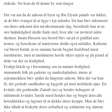
elskede. Nu kom de til denne by som fanger.
Det var nat da de ankom til byen og Ibn Ziyads palads var lukket,
så de blev tvunget til at ligge i lejr udenfor. Da han blev informeret
om deres ankomst den næstkommende dag, beordrede han at en
stor højtidelighed skulle finde sted, hvor alle var inviteret uden
skelnen. Imam Hussein (as) hoved blev sat på et guldfad nær
tronen, og hovederne af martyrerne skulle også udstilles. Kufierne
var blevet fortalt, at en stamme havde begået fredsbrud imod
muslimerne, men at muslimerne havde sikret sejren og på grund af
dette var der en festlighed.
Festligt klædt og i forventning om en munter festlighed,
strømmede folk på gaderne og markedspladser, imens at
sejrsmusikken blev spillet da fangerne ankom. Men der var kun
få, der gættede sandheden og kiggede på med nedslåede øjne. En
kvinde, der genkendte Zainab (as) og hendes ledsagere af
utilslørede kvinder, farede imod hendes hus og bragte dem alle
hoveddækker og lagener til at dække deres kroppe. Men de blev
ikke tilladt at beskytte deres ærbarhed og soldaterne tog slørene