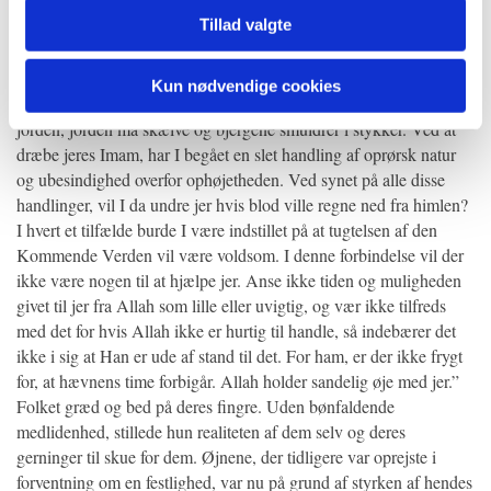
faldet i skændsel og fornedrelse.
Tillad valgte
Folket af Kufa, ve over jer. Har I indset hvilket stykke af
Mohamads hjerte I har skåret over, hvilken løfte I har brudt, hvis
blod I har udgydt og hvis ære I har vanhelliget? I har ganske vist
Kun nødvendige cookies
begået sådan en forbrydelse, der lader himlen falde ned over
jorden, jorden må skælve og bjergene smuldrer i stykker. Ved at
dræbe jeres Imam, har I begået en slet handling af oprørsk natur
og ubesindighed overfor ophøjetheden. Ved synet på alle disse
handlinger, vil I da undre jer hvis blod ville regne ned fra himlen?
I hvert et tilfælde burde I være indstillet på at tugtelsen af den
Kommende Verden vil være voldsom. I denne forbindelse vil der
ikke være nogen til at hjælpe jer. Anse ikke tiden og muligheden
givet til jer fra Allah som lille eller uvigtig, og vær ikke tilfreds
med det for hvis Allah ikke er hurtig til handle, så indebærer det
ikke i sig at Han er ude af stand til det. For ham, er der ikke frygt
for, at hævnens time forbigår. Allah holder sandelig øje med jer.”
Folket græd og bed på deres fingre. Uden bønfaldende
medlidenhed, stillede hun realiteten af dem selv og deres
gerninger til skue for dem. Øjnene, der tidligere var oprejste i
forventning om en festlighed, var nu på grund af styrken af hendes